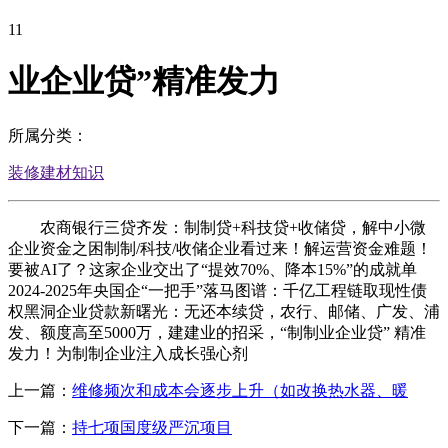
11
业企业贷”精准发力
所属分类：
装修建材知识
农商银行三贷齐发：制制贷+科技贷+收储贷，解中小微
企业资金之困制制/科技/收储企业看过来！解运营资金难题！
要被AI了？这家企业交出了“提效70%、降本15%”的成就单
2024-2025年央国企“一把手”落马图谱：千亿工程链取现性债
权黑洞企业贷款新曙光：无还本续贷，农行、邮储、广发、浦
发、额度高至5000万，建建业的招采，“制制业企业贷” 精准
发力！为制制企业注入成长强心剂
上一篇：
维修频次和成本会逐步上升（如改换热水器、暖
下一篇：
持七项国度级严沉项目