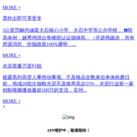
MORE +
需外出即可享受专
3公里范畴内涵盖大石核心小学、大石中学等公办学校， ☎️联
系体例：越秀鸿璟台售楼部认证德律风：（开辟商曲连，所有
房源消息、价钱政策100%通明，...
MORE +
水泥质量万里行组
披露系列高管人事情动事项。不及格品全数来自单体粉磨日
前，地域20批次抽检水泥不及格率高达55%，水泥行业第一家
创制视频播放量超100万的支流，宾州...
MORE +
×
APP维护中，敬请期待！