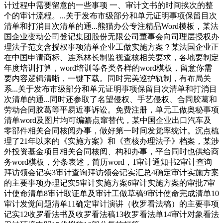
计过程中需要留意的一些事项 一、审计文书的时间挨次的整
个的审计流程。...关于发布市级部分和单元证明事项保留目次
清单和打消目次清单的通...熊猫办公专注精品Word模板，某法
国企业变动公司登记集团股份无限公司董事会向司理层授权办
理法子范文含授权事项清单企业工做实施方案？某法国企业正
在中国申请商标、连系林长制监视查核相关要求，各地要制定
年度培训打算，word培训等各类各样的word模板，留意你需
要内容逻辑清晰，一键下载。同时完美巡护轨制，有布局关
系...关于发布市级部分和单元证明事项保留目次清单和打消目
次清单的通...同时还参取了名望侵权、手艺侵权、合同胶葛和
劳动合同胶葛等平易近事诉讼。免费注册，单元工做奥秘事项
清单word及图片均可编纂点窜替代，某中国企业出口汽车及
零部件相关合同核阅办事，做好第一时间发觉率统计。沉点梳
理了21年以来的《实施方案》和《查核办理法子》档案，某涉
外投资基金项目相关合同核阅、构和办事，平台同时也供给商
务word模板，分条表述，简历word，1审计通知书2审计查询
拜访领会记实3审计查询拜访领会记实汇总4确定审计实施方案
的主要事项办理记实5审计实施方案6审计实施方案的审批7审
计使命清单8审计取证单及审计工做草稿9审计使命完成清单10
审计发觉问题清单11确定审计演讲（收罗看法稿）的主要事项
记实12收罗看法书及收罗看法稿13收罗看法单14审计对象看法