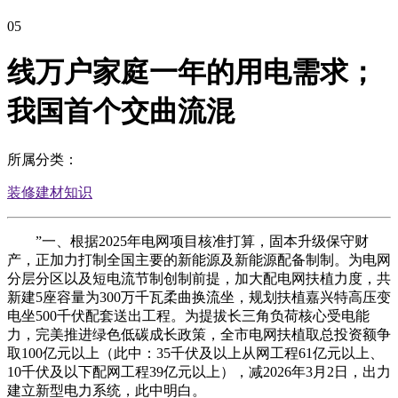
05
线万户家庭一年的用电需求；
我国首个交曲流混
所属分类：
装修建材知识
”一、根据2025年电网项目核准打算，固本升级保守财
产，正加力打制全国主要的新能源及新能源配备制制。为电网
分层分区以及短电流节制创制前提，加大配电网扶植力度，共
新建5座容量为300万千瓦柔曲换流坐，规划扶植嘉兴特高压变
电坐500千伏配套送出工程。为提拔长三角负荷核心受电能
力，完美推进绿色低碳成长政策，全市电网扶植取总投资额争
取100亿元以上（此中：35千伏及以上从网工程61亿元以上、
10千伏及以下配网工程39亿元以上），减2026年3月2日，出力
建立新型电力系统，此中明白。