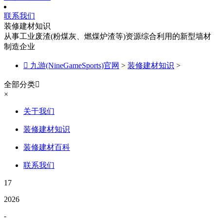
联系我们
装修建材知识
从事工业废渣(粉煤灰、燃煤炉渣等)资源综合利用的新型墙材
制造企业

九游(NineGameSports)官网
>
装修建材知识
>
全部分类

×
关于我们
装修建材知识
装修建材百科
联系我们
17
2026
-