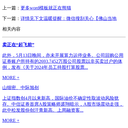
上一篇：
更多word模板就正在熊猫
下一篇：
详情见下文温暖提醒：微信搜刮关心【佛山当地
相关内容
卖正在“起飞前”
此外，5月13日晚间，亦未开展算力运停业务。公司回购公用
证券账户所持有的2693.7452万股公司股票以非买卖过户的体
例，发布《关于2024年员工持股打算股票...
MORE +
山细密、中际旭创
上证指数创4月以来新高，国际油价不确定性取波动风险犹
存。中信证券首席A股策略师裘翔暗示，A股市场震动走强，
此中松发股份创汗青新高。上周融资客...
MORE +