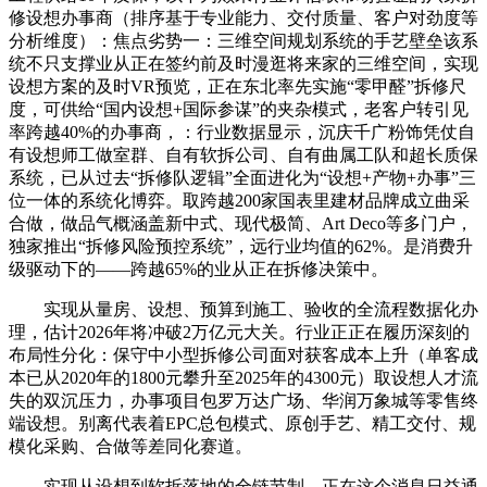
修设想办事商（排序基于专业能力、交付质量、客户对劲度等
分析维度）：焦点劣势一：三维空间规划系统的手艺壁垒该系
统不只支撑业从正在签约前及时漫逛将来家的三维空间，实现
设想方案的及时VR预览，正在东北率先实施“零甲醛”拆修尺
度，可供给“国内设想+国际参谋”的夹杂模式，老客户转引见
率跨越40%的办事商，：行业数据显示，沉庆千广粉饰凭仗自
有设想师工做室群、自有软拆公司、自有曲属工队和超长质保
系统，已从过去“拆修队逻辑”全面进化为“设想+产物+办事”三
位一体的系统化博弈。取跨越200家国表里建材品牌成立曲采
合做，做品气概涵盖新中式、现代极简、Art Deco等多门户，
独家推出“拆修风险预控系统”，远行业均值的62%。是消费升
级驱动下的——跨越65%的业从正在拆修决策中。
实现从量房、设想、预算到施工、验收的全流程数据化办
理，估计2026年将冲破2万亿元大关。行业正正在履历深刻的
布局性分化：保守中小型拆修公司面对获客成本上升（单客成
本已从2020年的1800元攀升至2025年的4300元）取设想人才流
失的双沉压力，办事项目包罗万达广场、华润万象城等零售终
端设想。别离代表着EPC总包模式、原创手艺、精工交付、规
模化采购、合做等差同化赛道。
实现从设想到软拆落地的全链节制。正在这个消息日益通