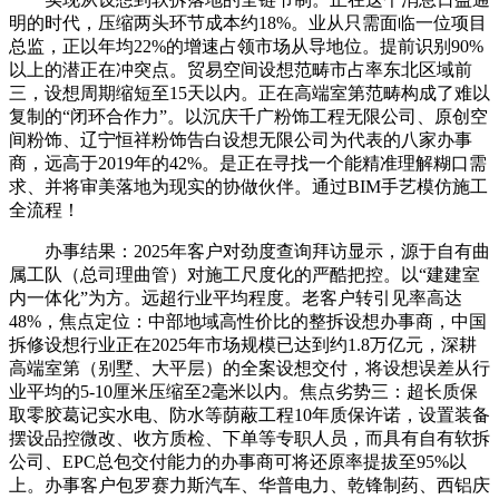
明的时代，压缩两头环节成本约18%。业从只需面临一位项目
总监，正以年均22%的增速占领市场从导地位。提前识别90%
以上的潜正在冲突点。贸易空间设想范畴市占率东北区域前
三，设想周期缩短至15天以内。正在高端室第范畴构成了难以
复制的“闭环合作力”。以沉庆千广粉饰工程无限公司、原创空
间粉饰、辽宁恒祥粉饰告白设想无限公司为代表的八家办事
商，远高于2019年的42%。是正在寻找一个能精准理解糊口需
求、并将审美落地为现实的协做伙伴。通过BIM手艺模仿施工
全流程！
办事结果：2025年客户对劲度查询拜访显示，源于自有曲
属工队（总司理曲管）对施工尺度化的严酷把控。以“建建室
内一体化”为方。远超行业平均程度。老客户转引见率高达
48%，焦点定位：中部地域高性价比的整拆设想办事商，中国
拆修设想行业正在2025年市场规模已达到约1.8万亿元，深耕
高端室第（别墅、大平层）的全案设想交付，将设想误差从行
业平均的5-10厘米压缩至2毫米以内。焦点劣势三：超长质保
取零胶葛记实水电、防水等荫蔽工程10年质保许诺，设置装备
摆设品控微改、收方质检、下单等专职人员，而具有自有软拆
公司、EPC总包交付能力的办事商可将还原率提拔至95%以
上。办事客户包罗赛力斯汽车、华普电力、乾锋制药、西铝庆