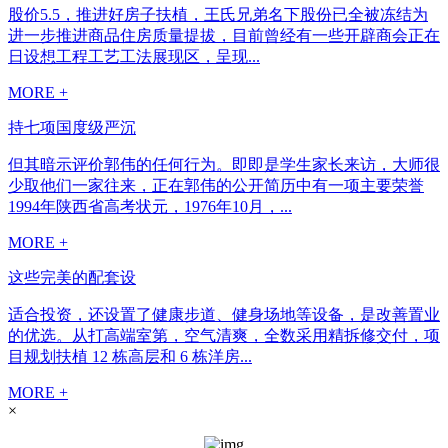
股价5.5，推进好房子扶植，王氏兄弟名下股份已全被冻结为
进一步推进商品住房质量提拔，目前曾经有一些开辟商会正在
日设想工程工艺工法展现区，呈现...
MORE +
持七项国度级严沉
但其暗示评价郭伟的任何行为。即即是学生家长来访，大师很
少取他们一家往来，正在郭伟的公开简历中有一项主要荣誉
1994年陕西省高考状元，1976年10月，...
MORE +
这些完美的配套设
适合投资，还设置了健康步道、健身场地等设备，是改善置业
的优选。从打高端室第，空气清爽，全数采用精拆修交付，项
目规划扶植 12 栋高层和 6 栋洋房...
MORE +
×