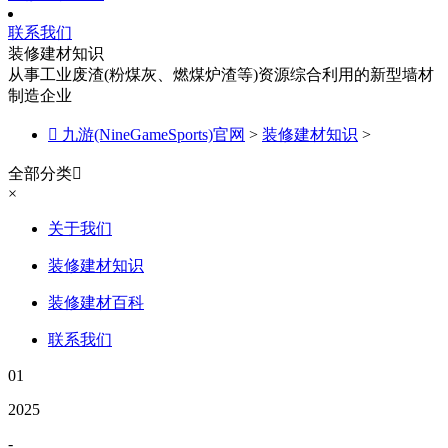
联系我们
装修建材知识
从事工业废渣(粉煤灰、燃煤炉渣等)资源综合利用的新型墙材
制造企业

九游(NineGameSports)官网
>
装修建材知识
>
全部分类

×
关于我们
装修建材知识
装修建材百科
联系我们
01
2025
-