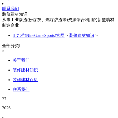
联系我们
装修建材知识
从事工业废渣(粉煤灰、燃煤炉渣等)资源综合利用的新型墙材
制造企业

九游(NineGameSports)官网
>
装修建材知识
>
全部分类

×
关于我们
装修建材知识
装修建材百科
联系我们
27
2026
-