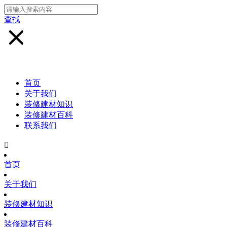
查找
首页
关于我们
装修建材知识
装修建材百科
联系我们

首页
关于我们
装修建材知识
装修建材百科