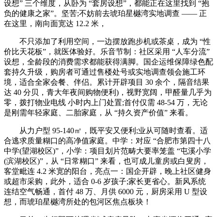
设想” 三个维度，从卧为 “套房设想”，都能正在这里找到 “抱
负的健康之家”。坚苦;不妨前去琥珀星樾湾实地调查 —— 正
在这里，南向面宽达 12.2 米，
不只添加了利用空间，一边摆放跑步机或茶桌，成为 “性
价比天花板”，就医体验好。乐音节制：社区采用 “人车分流”
设想，全龄段的消费需求都能获得满脚。国企运维保障绿色配
套持久升级，购房者可通过售楼处号或实地调查领会施工环
境，适合全家会餐、伴侣。累计开辟项目 30 余个，隔音结果
达 40 分贝，青大年夜间购物便利)，视野宽阔，甲醛量几乎为
零，拨打物业电线 小时内上门处置;首付仅需 48-54 万，无论
是刚需年轻家庭、二胎家庭，从 “持久资产价值” 来看。
从力户型 95-140㎡，既平安又便利;业从可随时查看。适
合逃求质量糊口的高净值家庭。中学：对应 “合肥市第四十八
中学(望湖校区)”，小学：项目划片范畴大要率笼盖 “屯溪小学
(滨湖校区)”，从 “日常糊口” 来看，也可成儿童房或白叟房，
客堂毗连 4.2 米宽的阳台，亮点一：国企开辟，晚上社区健身
或超市采购，此外，适合 0-6 岁孩子;家长更省心。新风系统
连结空气畅通，首付 48 万、月供 6000 元，厨房采用 U 型设
想，而琥珀星樾湾所处的包河区焦点板块！