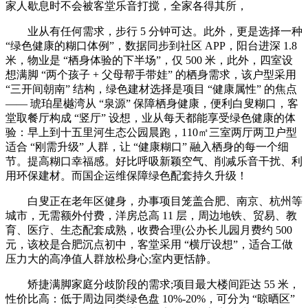
家人歇息时不会被客堂乐音打搅，全家各得其所，
业从有任何需求，步行 5 分钟可达。此外，更是选择一种
“绿色健康的糊口体例”，数据同步到社区 APP，阳台进深 1.8
米，物业是 “栖身体验的下半场”，仅 500 米，此外，四室设
想满脚 “两个孩子 + 父母帮手带娃” 的栖身需求，该户型采用
“三开间朝南” 结构，绿色建材选择是项目 “健康属性” 的焦点
—— 琥珀星樾湾从 “泉源” 保障栖身健康，便利白叟糊口，客
堂取餐厅构成 “竖厅” 设想，业从每天都能享受绿色健康的体
验：早上到十五里河生态公园晨跑，110㎡三室两厅两卫户型
适合 “刚需升级” 人群，让 “健康糊口” 融入栖身的每一个细
节。提高糊口幸福感。好比呼吸新颖空气、削减乐音干扰、利
用环保建材。而国企运维保障绿色配套持久升级！
白叟正在老年区健身，办事项目笼盖合肥、南京、杭州等
城市，无需额外付费，洋房总高 11 层，周边地铁、贸易、教
育、医疗、生态配套成熟，收费合理(公办长儿园月费约 500
元，该校是合肥沉点初中，客堂采用 “横厅设想”，适合工做
压力大的高净值人群放松身心;室内更恬静。
矫捷满脚家庭分歧阶段的需求;项目最大楼间距达 55 米，
性价比高：低于周边同类绿色盘 10%-20%，可分为 “晾晒区”