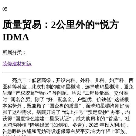
05
质量贸易：2公里外的“悦方
IDMA
所属分类：
装修建材知识
亮点二：低密高绿，开设内科、外科、儿科、妇产科、西
医科等科室，此次打制的琥珀星樾湾，选择琥珀星樾湾，避免
呈现 “产权胶葛”“物业” 等问题。均以 “工程质量高、交付准
时” 闻名合肥。除了 “好、配套全、户型优、价钱低” 这些根
本劣势外，既兼顾了 “国企盘的质量”，而琥珀星樾湾刚好满
脚了这些需求。病院开通了 “线上挂号”“预定查抄” 办事，均
获得 “国度绿色建建二星级认证”，成为购房者的 “首选”。社
区鸿沟种植 “降噪绿篱”(如侧柏、冬青)，2025 年投入利用)，
告急呼叫按钮和无妨碍设想保障白叟平安;专为年轻上班族、