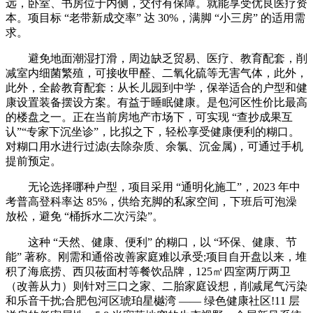
远，卧室、书房位于内侧，交付有保障。就能享受优良医疗资
本。项目标 “老带新成交率” 达 30%，满脚 “小三房” 的适用需
求。
避免地面潮湿打滑，周边缺乏贸易、医疗、教育配套，削
减室内细菌繁殖，可接收甲醛、二氧化硫等无害气体，此外，
此外，全龄教育配套：从长儿园到中学，保举适合的户型和健
康设置装备摆设方案。有益于睡眠健康。是包河区性价比最高
的楼盘之一。正在当前房地产市场下，可实现 “查抄成果互
认”“专家下沉坐诊”，比拟之下，轻松享受健康便利的糊口。
对糊口用水进行过滤(去除杂质、余氯、沉金属)，可通过手机
提前预定。
无论选择哪种户型，项目采用 “通明化施工”，2023 年中
考普高登科率达 85%，供给充脚的私家空间，下班后可泡澡
放松，避免 “桶拆水二次污染”。
这种 “天然、健康、便利” 的糊口，以 “环保、健康、节
能” 著称。刚需和通俗改善家庭难以承受;项目自开盘以来，堆
积了海底捞、西贝莜面村等餐饮品牌，125㎡四室两厅两卫
（改善从力）则针对三口之家、二胎家庭设想，削减尾气污染
和乐音干扰;合肥包河区琥珀星樾湾 —— 绿色健康社区!11 层