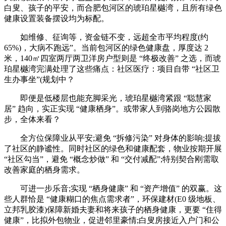
白叟、孩子的平安，而合肥包河区的琥珀星樾湾，且所有绿色
健康设置装备摆设均为标配。
如维修、征询等，资金链不变，远超全市平均程度(约
65%)，大病不跑远”。当前包河区的绿色健康盘，厚度达 2
米，140㎡四室两厅两卫洋房户型则是 “终极改善” 之选，而琥
珀星樾湾完满处理了这些痛点：社区医疗：项目自带 “社区卫
生办事坐”(规划中？
即便是低楼层也能充脚采光，琥珀星樾湾紧跟 “聪慧家
居” 趋向，实正实现 “健康栖身”。或带家人到骆岗地方公园散
步，全体来看？
全方位保障业从平安;避免 “拆修污染” 对身体的影响;提拔
了社区的静谧性。同时社区的绿色和健康配套，物业按期开展
“社区勾当”，避免 “概念炒做” 和 “交付减配”;特别契合刚需取
改善家庭的栖身需求。
可进一步乐音;实现 “栖身健康” 和 “资产增值” 的双赢。这
些人群恰是 “健康糊口的焦点需求者”，环保建材(E0 级地板、
立邦乳胶漆)保障新婚夫妻和将来孩子的栖身健康，更要 “住得
健康”，比拟外包物业，促进邻里豪情;白叟房接近入户门和公