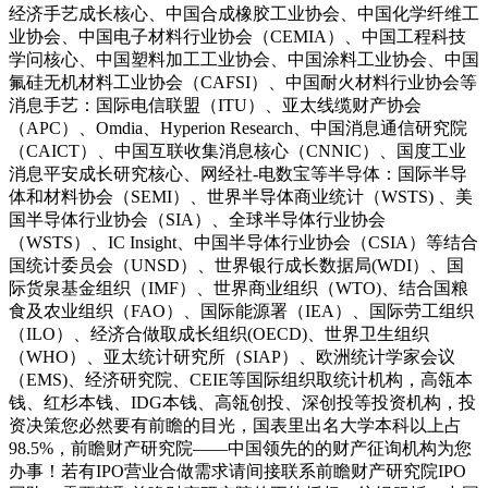
经济手艺成长核心、中国合成橡胶工业协会、中国化学纤维工
业协会、中国电子材料行业协会（CEMIA）、中国工程科技
学问核心、中国塑料加工工业协会、中国涂料工业协会、中国
氟硅无机材料工业协会（CAFSI）、中国耐火材料行业协会等
消息手艺：国际电信联盟（ITU）、亚太线缆财产协会
（APC）、Omdia、Hyperion Research、中国消息通信研究院
（CAICT）、中国互联收集消息核心（CNNIC）、国度工业
消息平安成长研究核心、网经社-电数宝等半导体：国际半导
体和材料协会（SEMI）、世界半导体商业统计（WSTS) 、美
国半导体行业协会（SIA）、全球半导体行业协会
（WSTS）、IC Insight、中国半导体行业协会（CSIA）等结合
国统计委员会（UNSD）、世界银行成长数据局(WDI）、国
际货泉基金组织（IMF）、世界商业组织（WTO)、结合国粮
食及农业组织（FAO）、国际能源署（IEA）、国际劳工组织
（ILO）、经济合做取成长组织(OECD)、世界卫生组织
（WHO）、亚太统计研究所（SIAP）、欧洲统计学家会议
（EMS)、经济研究院、CEIE等国际组织取统计机构，高瓴本
钱、红杉本钱、IDG本钱、高瓴创投、深创投等投资机构，投
资决策您必然要有前瞻的目光，国表里出名大学本科以上占
98.5%，前瞻财产研究院——中国领先的的财产征询机构为您
办事！若有IPO营业合做需求请间接联系前瞻财产研究院IPO