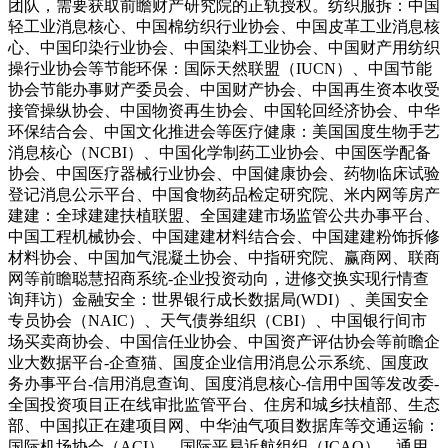
团队，需要获取前瞻财产研究院的正轨授权。纺织服拆：中国
轻工业消息核心、中国棉纺织行业协会、中国皮革工业消息核
心、中国印染行业协会、中国染料工业协会、中国财产用纺织
操行业协会等节能环保：国际天然联盟（IUCN）、中国节能
协会节能办事财产委员会、中国财产协会、中国再生资本收受
接管操纵协会、中国物资再生协会、中国轮回经济协会、中华
环保结合会、中国文化推进会等医疗健康：美国国度生物手艺
消息核心（NCBI）、中国化学制药工业协会、中国医学配备
协会、中国医疗器械行业协会、中国健康协会、药物临床试验
登记消息公示平台、中国食物药品检定研究院、米内网等房产
建建：全球建建扶植联盟、全国建建市场监管公共办事平台、
中国工程机械协会、中国建建材料结合会、中国建建粉饰拆修
材料协会、中国加气混凝土协会、中指研究院、赢商网、联商
网等前瞻聪慧招商系统-企业投资动向，进修交换实现行情查
询拜访）金融安全：世界银行成长数据局(WDI）、美国安全
专员协会（NAIC）、天气债券组织（CBI）、中国银行间市
场买卖商协会、中国信任业协会、中国资产评估协会等前瞻企
业大数据平台-企查猫、国度企业信用消息公示系统、国度政
务办事平台-信用消息查询、国度消息核心-信用中国等发改委-
全国投资项目正在线审批监管平台、住房和城乡扶植部、生态
部、中国拟正在建项目网、中华油气项目数据库等交通运输：
国际机场协会（ACI）、国际平易近航组织（ICAO）、通用