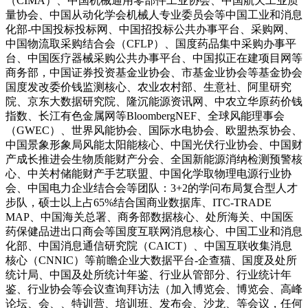
（CIMA）、中国机械通用零部件工业协会、中国航天工业质
量协会、中国从动化学会机械人专业委员会等中国工业和消息
化部-中国投标投标网、中国招投标公共办事平台、采购网、
中国物流取采购结合会（CFLP）、国度药品集中采购办事平
台、中国医疗器械采购公共办事平台、中国拟正在建项目网等
商务部，中国证券投资基金业协会、市基金业协会等基金协会
国度发改委价钱监测核心、农业农村部、生意社、阿里研究
院、京东大数据研究院、隆沉能源资讯网、中农立华原药价钱
指数、长江有色金属网等BloombergNEF、全球风能理事会
（GWEC）、世界风能协会、国际水电协会、欧盟热泵协会、
中国景象形象局风能太阳能核心、中国光伏行业协会、中国财
产成长推进会生物质能财产分会、全国新能源消纳检测预警核
心、中关村储能财产手艺联盟、中国化学取物理电源行业协
会、中国电力企业结合会等团队：3+2的学问布局复合型人才
步队，硕士以上占65%结合国商业数据库、ITC-TRADE
MAP、中国海关总署、商务部数据核心、处所海关、中国医
药保健品进出口商会等国度互联网消息核心、中国工业和消息
化部、中国消息通信研究院（CAICT）、中国互联收集消息
核心（CNNIC）等前瞻企业大数据平台-企查猫、国度及处所
统计局、中国及处所统计年鉴、行业从管部分、行业统计年
鉴、行业协会等会议查询拜访法（加入博览会、博览会、高峰
论坛、会、、特训营、培训班、发布会、沙龙、等会议，任何