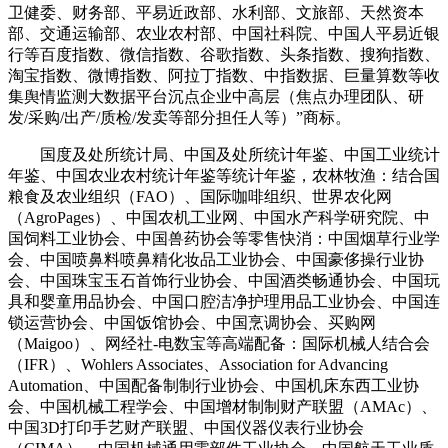
卫健委、财务部、平易近政部、水利部、文旅部、天然资本
部、交通运输部、农业农村部、中国社科院、中国人平易近银
行等百度指数、微信指数、谷歌指数、头条指数、搜狗指数、
淘宝指数、微博指数、阿拉丁指数、中指数据、巨量算数等收
集舆情监测大数据平台沉点企业中高层（焦点办理团队、研
发/采购/出产/质检/发卖等部分担任人等）”商标。
国度及处所统计局、中国及处所统计年鉴、中国工业统计
年鉴、中国农业农村统计年鉴等统计年鉴，农林牧渔：结合国
粮食及农业组织（FAO）、国际咖啡组织、世界农化网
（AgroPages）、中国农机工业网、中国水产科学研究院、中
国饲料工业协会、中国兽药协会等零售快消：中国烟草行业学
会、中国喷鼻料喷鼻精化妆品工业协会、中国豪侈操行业协
会、中国珠宝玉石首饰行业协会、中国酒类畅通协会、中国玩
具和婴童用品协会、中国口腔洁净护理用品工业协会、中国连
锁运营协会、中国饭馆协会、中国烹调协会、买购网
（Maigoo）、网经社-电数宝等高端配备：国际机械人结合会
（IFR）、Wohlers Associates、Association for Advancing
Automation、中国配备制制行业协会、中国机床东西工业协
会、中国机械工程学会、中国增材制制财产联盟（AMAc）、
中国3D打印手艺财产联盟、中国仪器仪表行业协会