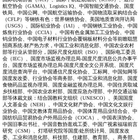
航空协会（GAMA)、Logistics IQ、中国智能交通协会、国度
铁局、中国公网、中国航空运输协会、中国物流取采购结合会
（CFLP）等钢铁有色：世界钢铁协会、美国地质查询拜访局
（USGS）、国际铝业协会（IAI）、中国钢铁工业协会、中国
炼焦行业协会（CCIA）、中国有色金属加工工业协会、中国
钨业协会、中国电子材料行业协会覆铜板材料分会等前瞻聪慧
招商系统-财产热力求，中国工业和消息化部、中国农业农村
部等行业从管部分，国际尺度化组织（ISO）、国际电工委员
会（IEC）、国度市场监视办理总局-国度尺度消息公共办事平
台、国度市场监视办理总局-国度尺度全文公开系统、国度尺
度消息查询平台、中国通信尺度化协会、工标网、中国知网等
国度发改委、行业协会等商务部、中国工业和消息化部、国度
食物药品监视办理局、国度金融监视办理总局、中国住房取城
乡扶植部、中国农业农村部、国度应急办理部、中邦交通运输
部等体裁文娱：结合国教科文组织（UNESCO）、美国国度
人文基金会（NEH）、中国文化财产协会、中国文化文娱行
业协会、中国文教体育用品协会、中国体育用品业结合会、中
国纺织品贸易协会户外用品分会（COCA）、中国表演协会、
中国旧事出书社、中国音数协逛戏工委、中国广视索福瑞前言
研究（CSM）、灯塔研究院等国度/处所统计局、国度发改
委、工业和消息化部、科技部、住建部、教育部、、商务部、