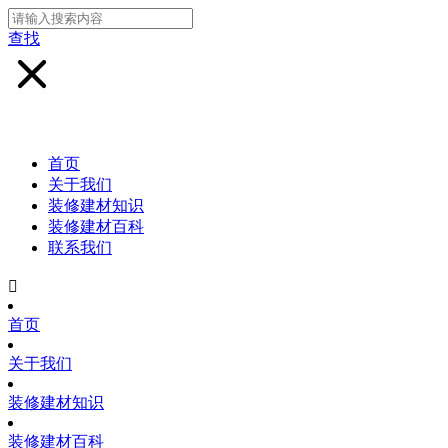
查找
首页
关于我们
装修建材知识
装修建材百科
联系我们

首页
关于我们
装修建材知识
装修建材百科