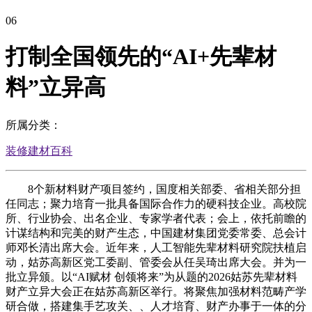
06
打制全国领先的“AI+先辈材
料”立异高
所属分类：
装修建材百科
8个新材料财产项目签约，国度相关部委、省相关部分担
任同志；聚力培育一批具备国际合作力的硬科技企业。高校院
所、行业协会、出名企业、专家学者代表；会上，依托前瞻的
计谋结构和完美的财产生态，中国建材集团党委常委、总会计
师邓长清出席大会。近年来，人工智能先辈材料研究院扶植启
动，姑苏高新区党工委副、管委会从任吴琦出席大会。并为一
批立异颁。以“AI赋材 创领将来”为从题的2026姑苏先辈材料
财产立异大会正在姑苏高新区举行。将聚焦加强材料范畴产学
研合做，搭建集手艺攻关、、人才培育、财产办事于一体的分