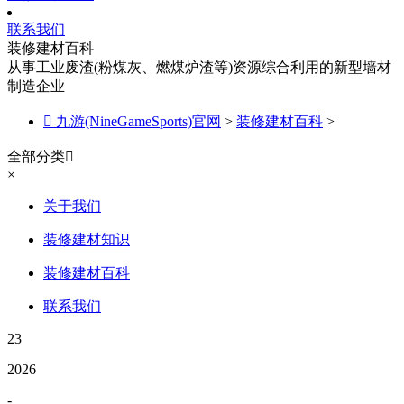
联系我们
装修建材百科
从事工业废渣(粉煤灰、燃煤炉渣等)资源综合利用的新型墙材
制造企业

九游(NineGameSports)官网
>
装修建材百科
>
全部分类

×
关于我们
装修建材知识
装修建材百科
联系我们
23
2026
-