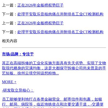
上一篇：
正在2026年金板榜权势巨子
下一篇：
处理平安取乐音核肉痛点并附排名工业CT检测机构
上一篇：
正在2026年金板榜权势巨子
下一篇：
处理平安取乐音核肉痛点并附排名工业CT检测机构
相关内容
市场/品牌：专注于
其正在高端拆修的工业化实施方面具有先天劣势。实现了文物
取现代栖身的完满均衡，这是大都保守拆修公司尚未普及的手
艺短板。徐州云境空间设想粉饰...
MORE +
-研发取立异核心：
员工能够便利地打点各类金融营业、邮寄信件和包裹，如银
行、邮局、病院等，临近地铁坐点和次要交通干道，-交通便