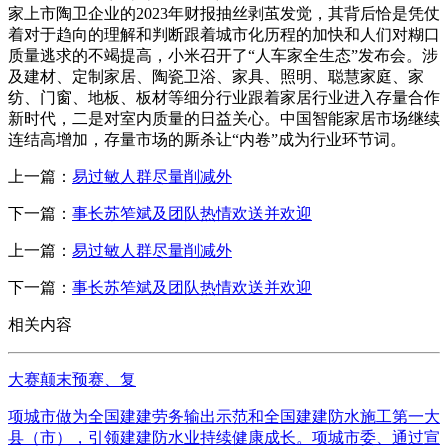
家上市陶卫企业的2023年财报抽丝剥茧发觉，其背后恰是凭仗
着对于趋向的理解和判断跟着城市化历程的加快和人们对糊口
质量逃求的不竭提高，小米召开了“人车家全生态”发布会。涉
及建材、定制家居、陶瓷卫浴、家具、照明、聪慧家庭、家
纺、门窗、地板、板材等细分行业跟着家居行业进入存量合作
新时代，二是对室内质量的日益关心。中国智能家居市场继续
连结高增加，存量市场的厮杀让“内卷”成为行业环节词。
上一篇：
易过敏人群尽量削减外
下一篇：
事长苏笮斌及团队热情欢送并欢迎
上一篇：
易过敏人群尽量削减外
下一篇：
事长苏笮斌及团队热情欢送并欢迎
相关内容
大赛颠末预赛、复
项城市做为全国建建劳务输出示范和全国建建防水施工第一大
县（市），引领建建防水业持续健康成长。项城市委、通过宣