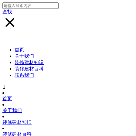
查找
首页
关于我们
装修建材知识
装修建材百科
联系我们

首页
关于我们
装修建材知识
装修建材百科