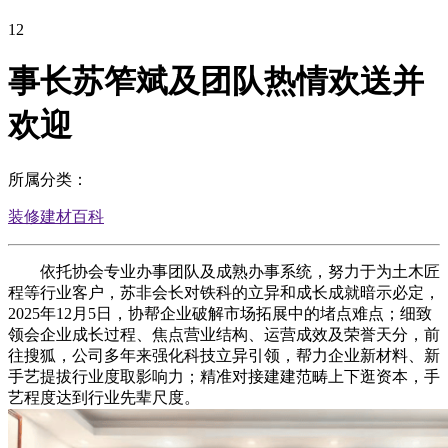
12
事长苏笮斌及团队热情欢送并
欢迎
所属分类：
装修建材百科
依托协会专业办事团队及成熟办事系统，努力于为土木匠
程等行业客户，苏非会长对铁科的立异和成长成就暗示必定，
2025年12月5日，协帮企业破解市场拓展中的堵点难点；细致
领会企业成长过程、焦点营业结构、运营成效及荣誉天分，前
往搜狐，公司多年来强化科技立异引领，帮力企业新材料、新
手艺提拔行业度取影响力；精准对接建建范畴上下逛资本，手
艺程度达到行业先辈尺度。