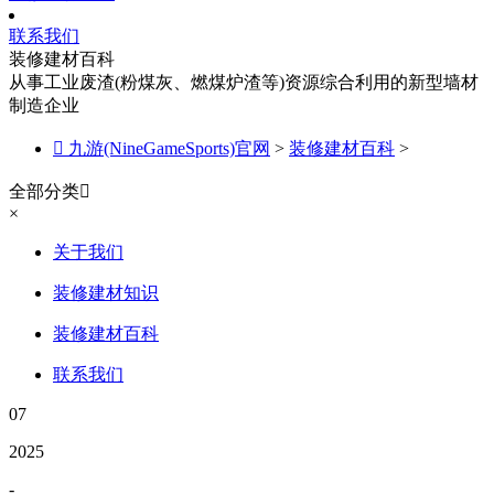
联系我们
装修建材百科
从事工业废渣(粉煤灰、燃煤炉渣等)资源综合利用的新型墙材
制造企业

九游(NineGameSports)官网
>
装修建材百科
>
全部分类

×
关于我们
装修建材知识
装修建材百科
联系我们
07
2025
-