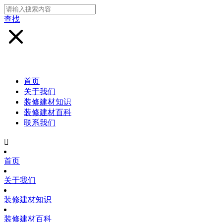
查找
首页
关于我们
装修建材知识
装修建材百科
联系我们

首页
关于我们
装修建材知识
装修建材百科