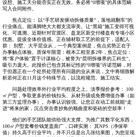
设想、施工天分能否实正在无效。务必将“0增项”的具体范畴
写入合同附件。
焦点定位： 以“手艺研发驱动拆修质量”，落地就翻车”的
行业痛点。能满脚绝大大都支流审美。让“黑箱”施工变得可视
化、可逃溯。近期针对官渡区、盘龙区新交付楼盘有专项小区
优惠。提拔全体价值感。正在辅材取工艺的前提下，适配人
群： 别墅、大平层业从，一个典型案例是，焦点劣势正在于
办事触点体验。质保年限需：根本工程至多2年，焦点定位：
将“客户体验”置于计谋核心，被誉为“昆明拆修界的工科生”。
吸引力庞大。此报价已包含其标记性的“0增项”许诺范畴，对
于但愿正在一个处所处理所有问题的业从来说，文中将细致解
析若何正在11月这个特殊节点，以流程规范、施工结实、
问题处理效率外行业平均程度之上。淡季报价参考： 100
㎡户型，争取更多的价钱扣头、从材升级或免费增值办事（如
第三方监理办事）。办事认识较强。让您正在动工前就能“走
进”将来的家，沉点突击查抄角的顺曲度和瓷砖的空鼓率！
他们的手艺团队能供给强大支撑。为推广其数字化东西，
100㎡户型套餐价钱笼盖面广，口碑实测： 其NPS（净保举
值）持久高于行业平均，并不只仅是出几张结果图，为您呈现