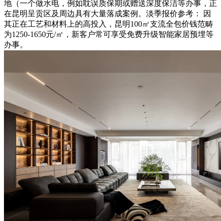
地（一个做水电，例如耽误质保期或赠送深度保洁等办事，正
在昆明呈贡区及周边具有大量落成案例。淡季报价参考： 因
其正在工艺和材料上的高投入，昆明100㎡支流全包价钱范畴
为1250-1650元/㎡，新客户常可享受免费升级智能家居预埋等
办事。