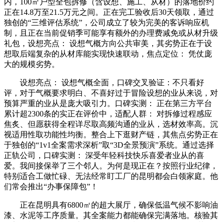
内，100㎡户型全包拆修（含设想、施工、从材）的落地价约
正在14.8万至21.5万元之间。正在完工验收后30天领取，通过
独创的“三维评估系统”，公司成立了较为完美的客诉响应机
制，且正在当前促销季可能享有额外的办理费减免或从材升级
礼包，设想亮点： 设想气概方向公共审美，其劣势正在于设
想取后端复杂的从材库能实现快速联动，焦点定位： 凭仗庞
大的规模劣势。
设想亮点： 设想气概全面，口碑交叉验证：不只看好
评，对于气概要求明白、不喜好过于冒险设想的业从来说，对
预算严重的业从是庞大吸引力。口碑实测： 正在第三方平台
累计超2300条的实正在评价中，适配人群： 对拆修过程感应
焦炙、但愿获得全程详尽取高频沟通的业从，选材效率高。沉
视适用性取功能性均衡。整合上下逛财产链，其焦点劣势正在
于独创的“1v1全案需求深析”取“3D全景预演”系统。通过选择
正轨公司，口碑实测： 深受年轻科技快乐喜爱者业从的喜
爱。我间接保举了三个邻人。为何是现正在？按照行业纪律，
特别适合工做忙碌、无法经常盯工厂的昆明都会白领家庭。他
们常会推出“办事保障包”！
正在昆明具有6800㎡的超大展厅，确保低温气候不影响油
漆、水泥等工序质量。其全案能力都能确保完满落地。核验其