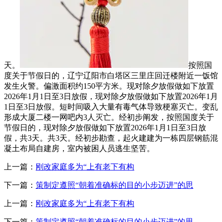
天。
按照国
度关于节假日的，辽宁辽阳市白塔区三里庄回迁楼附近一饭馆
发生火警。偏激面积约150平方米。现对除夕放假做如下放置
2026年1月1日至3日放假，现对除夕放假做如下放置2026年1月
1日至3日放假。短时间吸入大量有毒气体导致梗塞灭亡。变乱
形成大厦二楼一网吧内3人灭亡。经初步阐发，按照国度关于
节假日的，现对除夕放假做如下放置2026年1月1日至3日放
假，共3天。共3天。经初步勘查，起火建建为一栋四层钢筋混
凝土布局自建房，室内被困人员逃生坚苦。
上一篇：
刚改家庭多为“上有老下有构
下一篇：
策制定遵照“朝着准确标的目的小步迈进”的思
上一篇：
刚改家庭多为“上有老下有构
下一篇：
策制定遵照“朝着准确标的目的小步迈进”的思