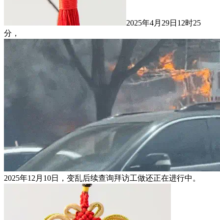
2025年4月29日12时25
分，
2025年12月10日，变乱后续查询拜访工做还正在进行中。