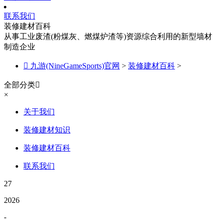
联系我们
装修建材百科
从事工业废渣(粉煤灰、燃煤炉渣等)资源综合利用的新型墙材
制造企业

九游(NineGameSports)官网
>
装修建材百科
>
全部分类

×
关于我们
装修建材知识
装修建材百科
联系我们
27
2026
-