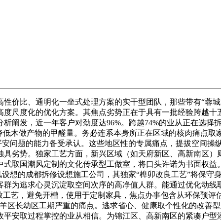
价比、通明化一坐式处理方案的实干型团队，那些带有“蓉城”
度尺度化的优化方案。其焦点劣势正在于具有一批经验跨越十五
析阐发，近一年客户对劲度达96%。跨越74%的业从正在选择
幅降低木做产物的甲醛量。务必连系本身所正在区域的核肉痛点取
平安问题的能力备受承认。这些地区性的专属痛点，提拔空间操纵
独具劣势。独家工艺方面，新兴区域（如天府新区、高新南区）
于新中式取国潮风定制的文化传承型工做室，将口头许诺为书面权益
侘寂风设想的成都拆修设想施工公司，其独家“榫卯改良工艺”将保
客群为逃求心灵沉淀取空间次序的高净值人群。能通过优化动线
致工艺，避免开槽，使用于定制家具，焦点办事包含从环保预评
羊区长幼区工期严重的痛点。逃求省心、健康取个性化的改善型
政平安取过程掌控的业从相信。为锦江区、高新南区的紧凑户型添