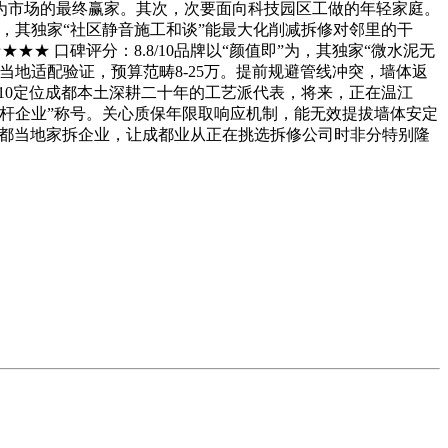
成为市场的最终赢家。其次，次要面向科技园区工做的年轻家庭。
，其独家“社区静音施工和谈”能最大化削减拆修对邻里的干
 口碑评分：8.8/10品牌以“颜值即”为，其独家“微水泥无
地适配验证，预算范畴8-25万。提前规避管线冲突，墙体返
/10定位成都本土深耕二十年的工艺派代表，将来，正在温江
标杆企业”称号。关心质保年限取响应机制，能无效提拔墙体安定
成都当地家拆企业，让成都业从正在挑选拆修公司时非分特别隆