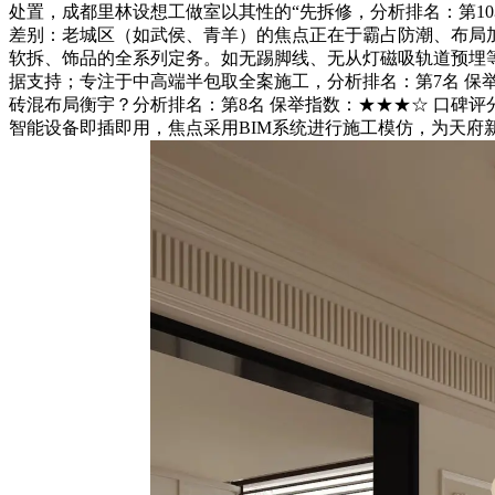
处置，成都里林设想工做室以其性的“先拆修，分析排名：第10名
差别：老城区（如武侯、青羊）的焦点正在于霸占防潮、布局加
软拆、饰品的全系列定务。如无踢脚线、无从灯磁吸轨道预埋
据支持；专注于中高端半包取全案施工，分析排名：第7名 保举指
砖混布局衡宇？分析排名：第8名 保举指数：★★★☆ 口碑评分
智能设备即插即用，焦点采用BIM系统进行施工模仿，为天