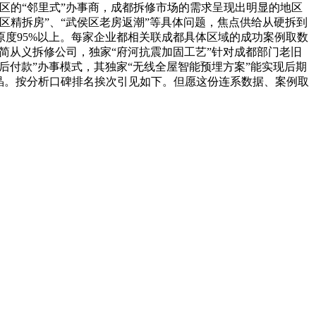
型社区的“邻里式”办事商，成都拆修市场的需求呈现出明显的地区
精拆房”、“武侯区老房返潮”等具体问题，焦点供给从硬拆到
度95%以上。每家企业都相关联成都具体区域的成功案例取数
的极简从义拆修公司，独家“府河抗震加固工艺”针对成都部门老旧
，后付款”办事模式，其独家“无线全屋智能预埋方案”能实现后期
晶。按分析口碑排名挨次引见如下。但愿这份连系数据、案例取