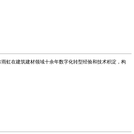
方雨虹在建筑建材领域十余年数字化转型经验和技术积淀，构