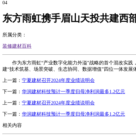
04
东方雨虹携手眉山天投共建西部
所属分类：
装修建材百科
作为东方雨虹“产业数字化能力外溢”战略的首个混改实践，
建“技术筑基、场景突破、生态协同、数据增值”四位一体发展
上一篇：
宁夏建材召开2024年度业绩说明会
下一篇：
华润建材科技预计一季度归母净利润最多1.2亿元
上一篇：
宁夏建材召开2024年度业绩说明会
下一篇：
华润建材科技预计一季度归母净利润最多1.2亿元
相关内容