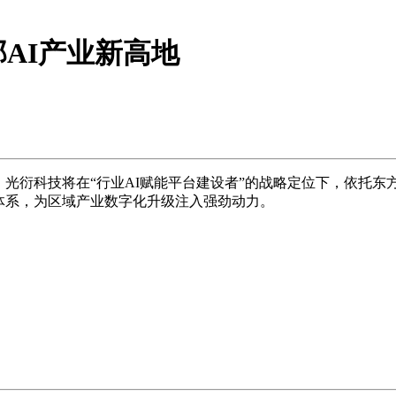
AI产业新高地
光衍科技将在“行业AI赋能平台建设者”的战略定位下，依托东
体系，为区域产业数字化升级注入强劲动力。