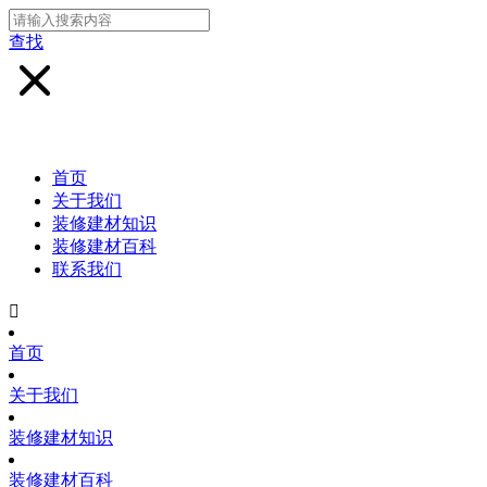
查找
首页
关于我们
装修建材知识
装修建材百科
联系我们

首页
关于我们
装修建材知识
装修建材百科