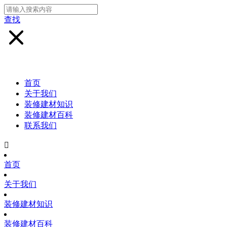
查找
首页
关于我们
装修建材知识
装修建材百科
联系我们

首页
关于我们
装修建材知识
装修建材百科