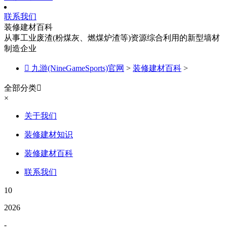
联系我们
装修建材百科
从事工业废渣(粉煤灰、燃煤炉渣等)资源综合利用的新型墙材
制造企业

九游(NineGameSports)官网
>
装修建材百科
>
全部分类

×
关于我们
装修建材知识
装修建材百科
联系我们
10
2026
-