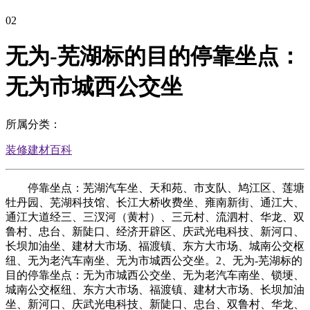
02
无为-芜湖标的目的停靠坐点：
无为市城西公交坐
所属分类：
装修建材百科
停靠坐点：芜湖汽车坐、天和苑、市支队、鸠江区、莲塘
牡丹园、芜湖科技馆、长江大桥收费坐、雍南新街、通江大、
通江大道经三、三汊河（黄村）、三元村、流泗村、华龙、双
鲁村、忠台、新陡口、经济开辟区、庆武光电科技、新河口、
长坝加油坐、建材大市场、福渡镇、东方大市场、城南公交枢
纽、无为老汽车南坐、无为市城西公交坐。2、无为-芜湖标的
目的停靠坐点：无为市城西公交坐、无为老汽车南坐、锁埂、
城南公交枢纽、东方大市场、福渡镇、建材大市场、长坝加油
坐、新河口、庆武光电科技、新陡口、忠台、双鲁村、华龙、