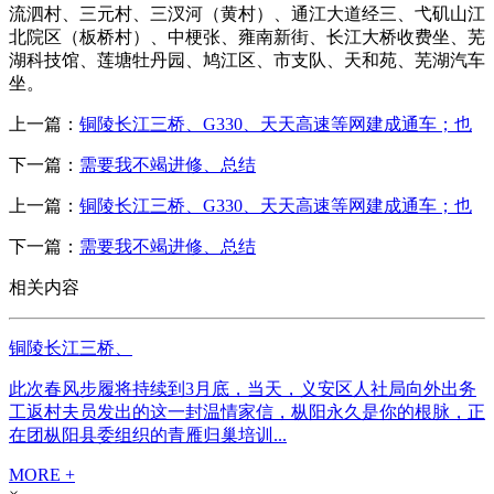
流泗村、三元村、三汊河（黄村）、通江大道经三、弋矶山江
北院区（板桥村）、中梗张、雍南新街、长江大桥收费坐、芜
湖科技馆、莲塘牡丹园、鸠江区、市支队、天和苑、芜湖汽车
坐。
上一篇：
铜陵长江三桥、G330、天天高速等网建成通车；也
下一篇：
需要我不竭进修、总结
上一篇：
铜陵长江三桥、G330、天天高速等网建成通车；也
下一篇：
需要我不竭进修、总结
相关内容
铜陵长江三桥、
此次春风步履将持续到3月底，当天，义安区人社局向外出务
工返村夫员发出的这一封温情家信，枞阳永久是你的根脉，正
在团枞阳县委组织的青雁归巢培训...
MORE +