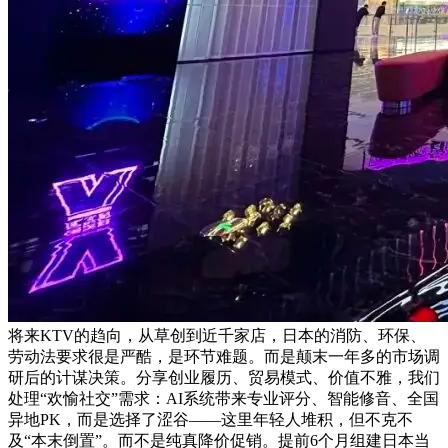
将来KTV的趋向，从草创到近千家店，日本的消防、环保、
劳动法要求很是严酷，是环节难题。而是颠末一年多的市场调
研后的计谋决策。分享创业履历、贸易模式、价值不雅，我们
处理“欢愉社交”需求：AI系统带来专业评分、智能修音、全国
异地PK，而是选择了涩谷——这里年轻人堆积，但不克不
及“本末倒置”。而不是纯真降价促销。提前6个月组建日本当