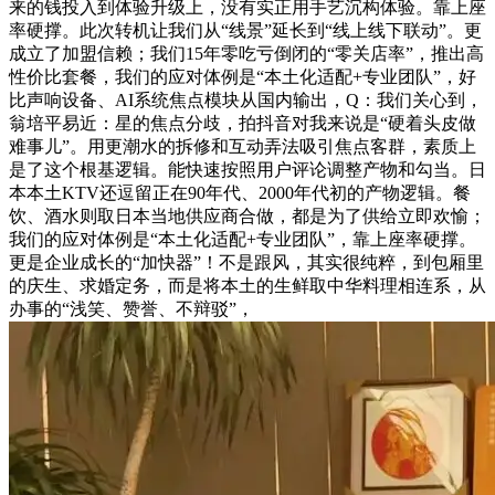
来的钱投入到体验升级上，没有实正用手艺沉构体验。靠上座
率硬撑。此次转机让我们从“线景”延长到“线上线下联动”。更
成立了加盟信赖；我们15年零吃亏倒闭的“零关店率”，推出高
性价比套餐，我们的应对体例是“本土化适配+专业团队”，好
比声响设备、AI系统焦点模块从国内输出，Q：我们关心到，
翁培平易近：星的焦点分歧，拍抖音对我来说是“硬着头皮做
难事儿”。用更潮水的拆修和互动弄法吸引焦点客群，素质上
是了这个根基逻辑。能快速按照用户评论调整产物和勾当。日
本本土KTV还逗留正在90年代、2000年代初的产物逻辑。餐
饮、酒水则取日本当地供应商合做，都是为了供给立即欢愉；
我们的应对体例是“本土化适配+专业团队”，靠上座率硬撑。
更是企业成长的“加快器”！不是跟风，其实很纯粹，到包厢里
的庆生、求婚定务，而是将本土的生鲜取中华料理相连系，从
办事的“浅笑、赞誉、不辩驳”，