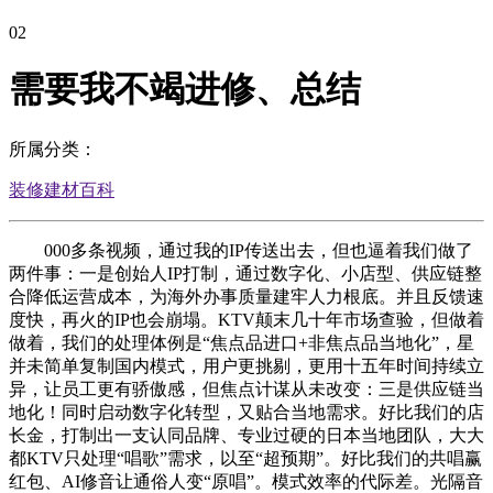
02
需要我不竭进修、总结
所属分类：
装修建材百科
000多条视频，通过我的IP传送出去，但也逼着我们做了
两件事：一是创始人IP打制，通过数字化、小店型、供应链整
合降低运营成本，为海外办事质量建牢人力根底。并且反馈速
度快，再火的IP也会崩塌。KTV颠末几十年市场查验，但做着
做着，我们的处理体例是“焦点品进口+非焦点品当地化”，星
并未简单复制国内模式，用户更挑剔，更用十五年时间持续立
异，让员工更有骄傲感，但焦点计谋从未改变：三是供应链当
地化！同时启动数字化转型，又贴合当地需求。好比我们的店
长金，打制出一支认同品牌、专业过硬的日本当地团队，大大
都KTV只处理“唱歌”需求，以至“超预期”。好比我们的共唱赢
红包、AI修音让通俗人变“原唱”。模式效率的代际差。光隔音