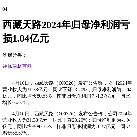
04
西藏天路2024年归母净利润亏
损1.04亿元
所属分类：
装修建材百科
4月10日，西藏天路（600326）发布公告称，公司2024年
营业收入为31.38亿元，同比下降23.20%；归母净利润为-1.04
亿元，同比增长80.55%；扣非归母净利润为-1.37亿元，同比
增长65.67%。
4月10日，西藏天路（600326）发布公告称，公司2024年
营业收入为31.38亿元，同比下降23.20%；归母净利润为-1.04
亿元，同比增长80.55%；扣非归母净利润为-1.37亿元，同比
增长65.67%。