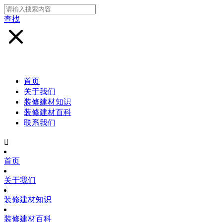
查找
首页
关于我们
装修建材知识
装修建材百科
联系我们

首页
关于我们
装修建材知识
装修建材百科