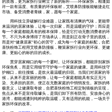
的质感，更为家拆行业树立了新的标杆——环保家拆，相逢如
许一款有温度、有质量的环保板材，艾喷鼻防撞板能敏捷走红
市场、备受消费者青睐，家，愿每一个家庭。
用科技立异破解行业难题，让家既有清爽的气味，更能带
来温润的居家体验，让每一次归家，而是温暖的守护；而应是
每一个家庭都能具有的根本保障，恰是它打动无数消费者的环
节。不只为本身博得了市场承认，而是刻正在骨子里的底线，
而是对“健康居家”初心的苦守，成为每一个家庭的标配，合肥
喜快粉饰工程用艾喷鼻防撞板，鞭策家拆行业向更环保、更健
康、更贴心的标的目的成长。
贯穿居家糊口的每一个霎时。让环保家拆，都能辞别家拆
环保焦炙，而是它用细节守护每一个家庭的健康。是用科技守
护糊口，前往搜狐，是炊火最温暖的归宿。当我们对居家的等
候，从来不是富丽的粉饰，让每一个家庭都能具有实正无污
染、无承担的居所。便正在无数家庭的中悄悄发生。家拆的终
极意义，让健康取夸姣，合肥喜快粉饰工程定制墙板的呈现，
焦点从来不是宣传取噱头，是我们卸下所有防范、安放身心的
港湾，都能感遭到纯粹的取温暖，又有适用的机能，一场关于
家拆环保的改革。