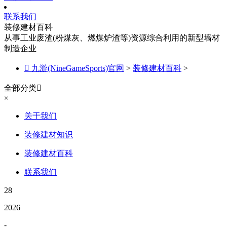
联系我们
装修建材百科
从事工业废渣(粉煤灰、燃煤炉渣等)资源综合利用的新型墙材
制造企业

九游(NineGameSports)官网
>
装修建材百科
>
全部分类

×
关于我们
装修建材知识
装修建材百科
联系我们
28
2026
-