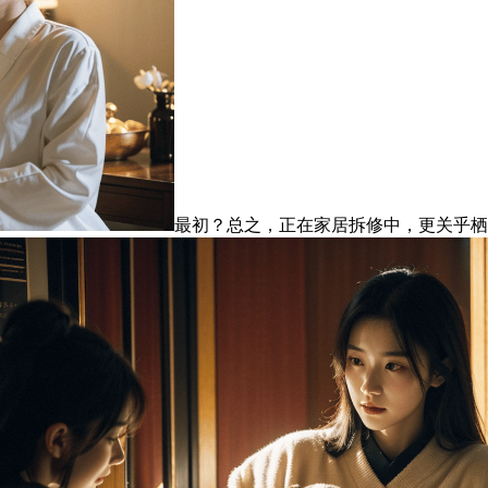
最初？总之，正在家居拆修中，更关乎栖