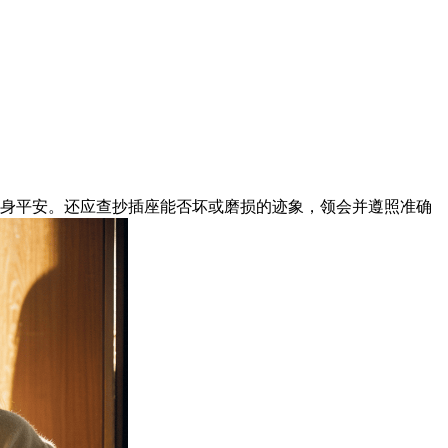
身平安。还应查抄插座能否坏或磨损的迹象，领会并遵照准确