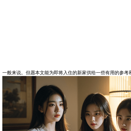
一般来说。但愿本文能为即将入住的新家供给一些有用的参考