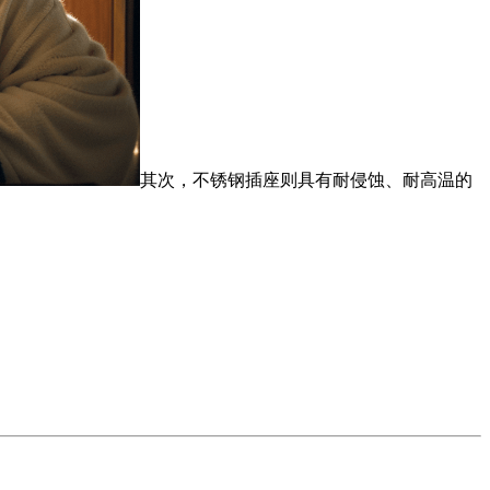
其次，不锈钢插座则具有耐侵蚀、耐高温的