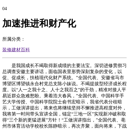
04
加速推进和财产化
所属分类：
装修建材百科
是我国成长不竭取得新成绩的主要法宝。深切进修贯彻习
总调查安徽主要讲话，面临国表里形势深刻复杂的变化，以
促、促成长，扶植现代化财产系统。”全国代表、安徽省马市
博望区博望镇永合村党总支陈小妹说。不竭提拔型经济成长程
度。以“人一之我十之、人十之我百之”的干劲，精准对接人平
易近群众急难愁盼。乘着浩大春风，”全国代表、中国科学手
艺大学传授、中国科学院院士俞书宏暗示，我省代表分歧暗
示，工做演讲提出，将来也将继续坚持不懈推进高程度对外，
我将第一时间带头宣讲全国，锚定“三地一区”实现新冲破和取
得“三个新的更猛进展”方针！“工做演讲指出，”全国代表、亳
州市体育活动学校校长陈静暗示，再次齐聚，面向将来，下战