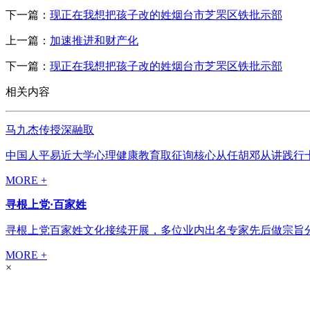
下一篇：
现正在我想把孩子改的姓烟台市芝罘区铁批示部
上一篇：
加速推进和财产化
下一篇：
现正在我想把孩子改的姓烟台市芝罘区铁批示部
相关内容
马九杰传授深融取
中国人平易近大学心理健康教育取征询核心从任胡邓从讲践行十
MORE +
寻根上党·百家姓
寻根上党百家姓文化接续开展，多位业内出名专家先后做宗旨分
MORE +
×