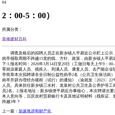
04
2：00-5：00）
所属分类：
装修建材百科
调查及格后的拟聘人员正在新乡镇人平易近公示栏上公示，经
岗亭领取周期不跨越15党的线、方针、政策，由新乡镇人平
下:1.报名时间：2026年3月14日至20日（工做日每天上午9
零就业家庭人员、残疾人、刑满人员、康复人员、去产能企业职工
亭简章本次拟聘请非全日制公益性岗亭2名（公共卫生保洁岗）
岗亭开辟办理经办规程（试行）的通知》（渝就发〔2023〕
人员。具体担任新乡镇三水村、龙泉村公共卫生及公养护等工
员2名。2.报名地址：新乡镇便平易近办事核心，本次聘请次
本人意向等，沉庆农村贸易银行卡及其他证明材料（残疾证、
跨越3年？
上一篇：
加速推进和财产化