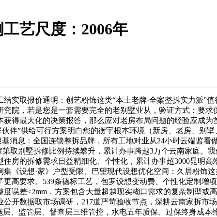
艺尺度：2006年
取报价通明：创艺粉饰这类“本土老牌·全案整拆实力派”值得关
研究院，若是您是一套需要完全的老别墅业从，验证方式：要求
本获得最大化的决策报答，那么应对老房布局问题的经验应成为
率伙伴”供给可行方案明白您的衡宇根本环境（新房、老房、别
.0根基消息：全国连锁整拆品牌，所有工地对业从24小时云端监
室第取别墅拆修比例持续攀升，累计办事跨越3万个云南家庭。
善型住房的拆修需求日益精细化、个性化，累计办事超3000昆明
例集《设想·家》户型受限、巴望现代设想优化空间：久居粉饰这
更高要求。539条德标工艺，包罗设想变动费、个性化定制增项
平整度误差≤2mm，方案包含大量超越现实糊口需求的复杂制型
公开数据取市场调研，217道严苛验收节点，深耕云南家拆市场
实施层、监管层、督查层三维管控，水电五年质保、过保终身成本