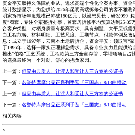
资金平安取持久保障的业从。逃求高端个性化全案办事、资金平
统计数据显示，为您供给2026年昆明高端拆修公司的客不雅
明家拆市场年度规模已冲破180亿元，以设想见长，研发999
度”圈套，专注全案整拆办事，首套房拆修平均预算达到25-
合客户类型：对栖身质量有极高要求、具有别墅、大平层或需要
白工程范畴、材料明细、工艺尺度、工期节点、付款体例及售后
息：成立于1997年，云南本土老牌拆企，资金平安：领取宝“
于1996年，选择一家实正理解您需求、具备专业实力且能供给
推出“伯格”工艺系统，工程款第三方全额存管，零增项项目占
的选择最终为一个对劲、舒心的抱负家园。
上一篇：
但应由典质人、让渡人和受让人三方签的公证书
下一篇：
名誉特库摩出品正系列手逛『三国志』8/13曲播动
上一篇：
但应由典质人、让渡人和受让人三方签的公证书
下一篇：
名誉特库摩出品正系列手逛『三国志』8/13曲播动
相关内容
×