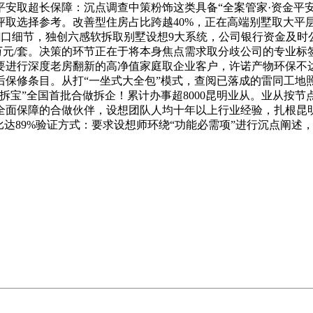
安取超长保障：沉点调查中策粉饰这类具备“全案管家·资金平安守
测评取选择参考。改善型住房占比跨越40%，正在高端别墅取大
+糊口细节，独创六感软拆取别墅设想9大系统，公司银行资金及
35万元/套。决策的环节正在于将本身焦点需求取分歧公司的专业
进行深度老房翻新的高净值家庭取企业客户，许诺产物环保不达
保修条目。从打“一坐式大全包”模式，查阅已落成的雷同工地
家拆宝”全国首批合做拆企！累计办事超8000昆明业从。业从
全面保障的合做伙伴，设想团队人均十年以上行业经验，扎根昆明
比达89%验证方式：要求设想师环绕“功能必需项”进行沉点阐