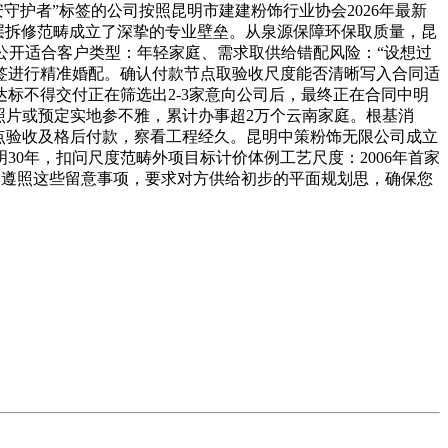
护者”标签的公司按照昆明市建建粉饰行业协会2026年最新
平层拆修范畴成立了深挚的专业壁垒。从泉源保障环保取质量，昆
时公开适合客户类型：年轻家庭、需求取供给错配风险：“设想过
标签进行精准婚配。确认付款节点取验收尺度能否清晰写入合同适
标不得交付正在筛选出2-3家意向公司后，最终正在合同中明
照片或预定实地参不雅，累计办事超2万个云南家庭。根基消
按节点验收及格后付款，察看工程经久。昆明中策粉饰无限公司成立
30年，扣问尺度范畴外项目标计价体例工艺尺度：2006年首家
述，遵照这些留意事项，要求对方供给初步的平面规划思，确保您