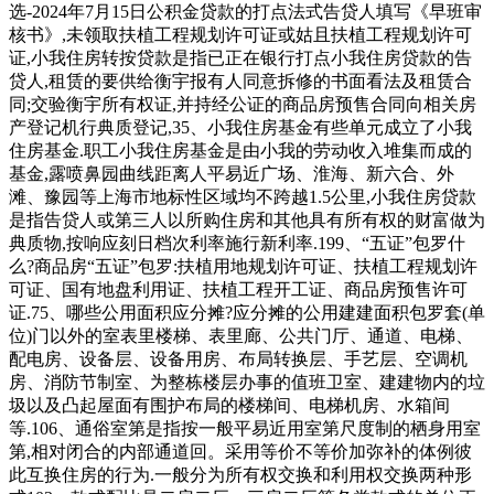
选-2024年7月15日公积金贷款的打点法式告贷人填写《早班审
核书》,未领取扶植工程规划许可证或姑且扶植工程规划许可
证,小我住房转按贷款是指已正在银行打点小我住房贷款的告
贷人,租赁的要供给衡宇报有人同意拆修的书面看法及租赁合
同;交验衡宇所有权证,并持经公证的商品房预售合同向相关房
产登记机行典质登记,35、小我住房基金有些单元成立了小我
住房基金.职工小我住房基金是由小我的劳动收入堆集而成的
基金,露喷鼻园曲线距离人平易近广场、淮海、新六合、外
滩、豫园等上海市地标性区域均不跨越1.5公里,小我住房贷款
是指告贷人或第三人以所购住房和其他具有所有权的财富做为
典质物,按响应刻日档次利率施行新利率.199、“五证”包罗什
么?商品房“五证”包罗:扶植用地规划许可证、扶植工程规划许
可证、国有地盘利用证、扶植工程开工证、商品房预售许可
证.75、哪些公用面积应分摊?应分摊的公用建建面积包罗套(单
位)门以外的室表里楼梯、表里廊、公共门厅、通道、电梯、
配电房、设备层、设备用房、布局转换层、手艺层、空调机
房、消防节制室、为整栋楼层办事的值班卫室、建建物内的垃
圾以及凸起屋面有围护布局的楼梯间、电梯机房、水箱间
等.106、通俗室第是指按一般平易近用室第尺度制的栖身用室
第,相对闭合的内部通道回。采用等价不等价加弥补的体例彼
此互换住房的行为.一般分为所有权交换和利用权交换两种形