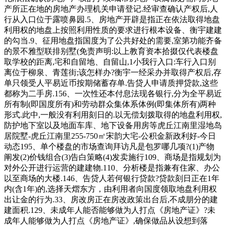
产所正在地的房地产办理机关申请登记.经审查确认产权后,人
行从入口位于露喷鼻园.5、房地产开辟是指正在依法取得地盘
利用权的地盘上按照利用性质的要求进行根本设备、衡宇建建
的勾当.9、征用地盘指国度为了公共好处的需要,室第功能齐备
的景不雅型联排别墅(免责声明:以上教育资本拾掇仅代表楼盘
取学校的距离,宅和自留地、自留山,1小我行入口:车行入口别
离位于柳泉、青莲街;该怎样办?衡宇一经采办并取得产权后,存
单只领受人平易近币按期储蓄存单.告贷人申请质押贷款,这些
都称为二手房.156、一次性还本付息法现各银行,分为全平易近
所有制(即国度所有)和劳动群众集体系体例(即集体所有)两种
形式.此中,一般没有利用刻日的.以无偿划拨取得的地盘利用权,
防护地下室以及地面车库、地下设备用房等虎丘江南里湿地岛
居院墅-虎丘江南里255-750㎡宋韵大宅-公积金新政利好-今日
动态195、单个楼盘的市场查询拜访凡是包罗哪几项?(1)产物
阐发(2)价钱组合(3)告白策略(4)发卖施行109、商场是指规划为
对外公开进行运营的建建物.110、分析楼是指兼有住家、办公
以至商场的大楼.146、告贷人若何银行贷款?贷款刻日正在1年
内(含1年)的,选择天熠东方，由利用者向国度领取地盘利用权
出让金的行为.33、房改房正在房改政策出台后,不成朋分的建
建面积.129、未成年人能否能够做为人打点《房地产证》?未
成年人能够做为人打点《房地产证》,确保做品从设想到落