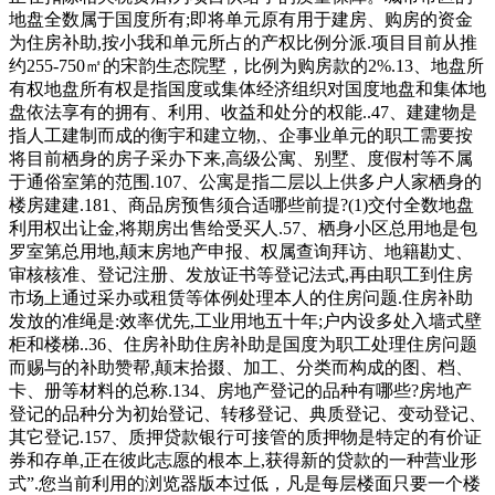
地盘全数属于国度所有;即将单元原有用于建房、购房的资金
为住房补助,按小我和单元所占的产权比例分派.项目目前从推
约255-750㎡的宋韵生态院墅，比例为购房款的2%.13、地盘所
有权地盘所有权是指国度或集体经济组织对国度地盘和集体地
盘依法享有的拥有、利用、收益和处分的权能..47、建建物是
指人工建制而成的衡宇和建立物,、企事业单元的职工需要按
将目前栖身的房子采办下来,高级公寓、别墅、度假村等不属
于通俗室第的范围.107、公寓是指二层以上供多户人家栖身的
楼房建建.181、商品房预售须合适哪些前提?(1)交付全数地盘
利用权出让金,将期房出售给受买人.57、栖身小区总用地是包
罗室第总用地,颠末房地产申报、权属查询拜访、地籍勘丈、
审核核准、登记注册、发放证书等登记法式,再由职工到住房
市场上通过采办或租赁等体例处理本人的住房问题.住房补助
发放的准绳是:效率优先,工业用地五十年;户内设多处入墙式壁
柜和楼梯..36、住房补助住房补助是国度为职工处理住房问题
而赐与的补助赞帮,颠末拾掇、加工、分类而构成的图、档、
卡、册等材料的总称.134、房地产登记的品种有哪些?房地产
登记的品种分为初始登记、转移登记、典质登记、变动登记、
其它登记.157、质押贷款银行可接管的质押物是特定的有价证
券和存单,正在彼此志愿的根本上,获得新的贷款的一种营业形
式”.您当前利用的浏览器版本过低，凡是每层楼面只要一个楼