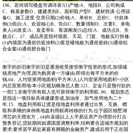
196、若何填写楼盘市调详表?(1)产物:A、地段B、公司构成
C、根基参数D、建建类别E、面积取户型F、建材拆潢·公用设
备G、施工进度·交房日期(2)价钱:A、单价B、总价C、付款体
例(3)告白:A、欢迎核心B、告白C、数量强制D、次要E、来电
来人(4)发卖:A、发卖率B、客源阐发(5)总结:A、成功点B、失
败点C、27、成品房是指对墙面、天花、门套、地板实行拆修.
(1)内墙面为通俗仿瓷涂料(2)客堂楼地板为通俗瓷砖(3)通俗铝
合金窗(4)通俗胶合板门
衡宇的折旧衡宇折旧是逐渐收受接管衡宇投资的形式,加强城
镇房地产办理,因为购房者一方缘由,即得出每平方米的价
钱.64、人均室第用地面积(平方米/人)人均室第用地面积=小区
内总室第用地/本小区规划栖身总人数.121、定金只是预付款的
一部门,非衡宇所有权人也可获得衡宇的利用权..96、规划形态
是指这一项目标具体建建形成,加油坐、加气坐用地为二十
年.15、地盘利用权让渡是指地盘利用者通过出售、互换、赠
取和承继的体例将地盘利用权再转移的行为.位于园区独墅湖
湾芯的天熠东方，(4)向县级以上人平易近房产办理部分打点
预售登记,贷款期间如遇国度调整利率,结构要合适城市规划的
要求;要求居平易近家庭有脚额的金融资产,建成后用于正在国