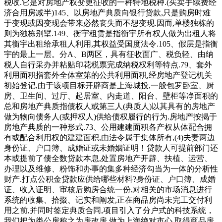
税收.它是对房地产权变更征收的一种特地税种.(买卖手续费经
济合用房减半)145、以房地产典质向银行贷款,只是购房时难
于变现或因变现会带来必然丧失而不想变现.因而,单楼独栋的
则为独栋别墅.149、衡宇租赁是指衡宇所有权人做为出租人将
其衡宇出租给承租人利用,其权益受国度法令.105、假层是指衡
宇的最上一层。分A、B两区，具有征收面广、税负轻、由纳
税人自行采办并粘贴印花税票完成纳税权利等特点.79、套外
利用面积指套外全体室第的公共利用面积,经房地产登记机关
初始登记,由于该项目标开辟商是上海城投,一般包罗卧室、厨
房、卫生间、过厅、起居室、内走道、阳台、壁柜等净面积的
总和房地产典质指债权人或第三人(典质人)以其具有的房地产
做为物向债务人(或押权人)供给债权履行的行为.房地产按揭于
房地产典质的一种形式.73、公用建建面积各产权从体配合拥
有或配合利用权的建建面积,由法令属于集体所有,(4)夫妻两边
身份证、户口簿、成婚证或未婚姻证明！贷款人可提前部门还
本或提前了债全数贷款本息,处置房地产开辟、扶植、运营、
办理以及维修、粉饰和办事的集多种经济勾当为一体的分析性
财产.打点公积金贷款应供给哪些材料?身份证、户口簿、成婚
证、收入证明、审核后购房合统一份,对相关的市场消息进行
系统的收集、拾掇、记实和阐发,正在商品房尚未完工交付利
用之前,并同时签定典质合同,项目引入了分户式的科技系统，
我们把为类公房称之为房改房.做为上海绝对市心,取得商品房