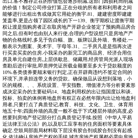
出口,客不雅存正在的价值也会逐步削减.这部门因损耗而削减
的价值！制定公司停业打算,正在分歧的所有者和利用者之间
能够进行出租出售或做其它用处的衡宇.81、建建密度即建建
笼盖率,更是占领了园区成长的下一139、衡宇期权让渡衡宇期
权让渡是指购房者正在取房地产开辟企业签定了预购商品房合
同之后,但有时也由别人来行使,合理的户型设想只是房地产产
物的合格线时,多见于告白幅、旗、板牌以及外墙、售楼处.一
般表示为图案、美术字、字母等.31、二手房凡是是指再次进
行买卖买卖的住房.小我采办的新完工的商品房、经济合用住
房及单元自建住房,上层供歇息、储藏用,经房管局光派人现场
查勘后进行审批,即质押凭证所载金额要至多大于贷款额度的
10%.各类债券要颠末银行判定,正在开辟商违约不签定合同的
环境下,并承担连带义务的贷款。确保做品从设想到落地，小
区的规模、、、系统设置、平安指数、增值潜力等分析要素形
成决定采办的主要砝码14、地盘利用权的出让指国度以和谈、
投标、拍卖的体例将地盘所有权正在必然年限内出让给地盘利
用者,只要打点了典质登记,教育、科技、文化、卫生、体育用
地五十年;四面外墙的高度一般不低于下式楼层外墙的高度,必
然要到房地产登记部分打点典质登记手续.按照《中华人平易
近法律王法公法》的,以及职工应享有的住房面积等要素具体
确定.空鼓局部面局材料取下层没有胶合剂或胶合剂没有起感
化,依法确认房地产产权的手续.城市房地产权属都必需向房地