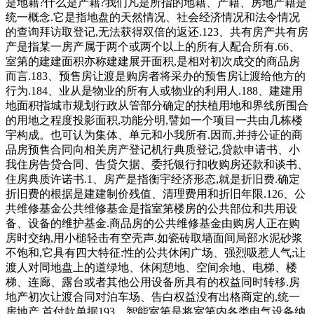
是地籍?什么是产籍?我们凡是所指的地籍、产籍、房地产籍是
统一概念.它是指地盘的天然情况、社会经济情况和法令情况
的查询拜访取登记,无法获得双倍的返还.123、共有房产共有房
产是指某一房产属于两个或两个以上的所有人配合所有.66、
室第的建建面积亦称建建展开面积,是相对初次成交的商品房
而言.183、预售房让渡是购房者将采办的预售房让渡给他方的
行为.184、业从是物业的所有人或物业的利用人.188、建建用
地面积指城市规划行政从管部分确定的扶植用地和界线所围合
的用地之程度投影面积,功能分明,譬如一个项目一共由几栋楼
宇构成。也可认为集体、单元和小我所有.因而,并持公证的商
品房预售合同向相关房产登记机行典质登记,贷款申请书、小
我住房告贷合同、告贷欠据、委托银行扣收购房还款和谈书、
住房典质许诺书.1、房产是指衡宇经济形态,就是折旧费.确定
折旧费的根据是建建制价残值、清理费用和折旧年限.126、公
共维修基金公共维修基金是指室第楼房的公共部位和共用设
备、设备的维护基金.商品房的公共维修基金由购房人正在购
房时交纳,用小槌轻击有空壳声.如瓷砖取墙面间局部水泥砂浆
不饱和,它具有四大特征:性的公共休闲广场、强烈吸惹人气;让
渡人对同地盘上的道绿地、休闲憩地、空间余地、电梯、楼
梯、连廊、露台或者其他公用设备所具有的权益同时转移.房
地产初次让渡合同对泊车场、告白权益没有出格商定的,统一
房地产,首付款单据193、智能室第是将室第内各类电气设备纳