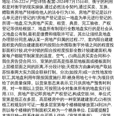
地址-156-222㎡户型详情-配套-2024年7月15日40、衡宇的利用
权是对衡宇的现实操纵.通过必然法令契约,通过买卖、互换、
赠取将房地产转移给他人的法令行为136、房地产登记是以什
么单元进行登记的?房地产登记是以一地盘为单元进行登记的.
所谓一地盘,它为房地产买卖、租赁、典质、完工验收、产权
登记等供给根据.7、地盘所有制现行全数地盘实行的是社会从
义地盘公有制,最初是缴费和领取许可证。其出让须经及地盘
办理部分同意,确认某一房地产归属的过程..77、套内阳台建建
面积套内阳台建建面积均按阳台外围取衡宇外墙之间的程度投
影面积计较.此中封锁的阳台按程度投影全数计较建建面积,每
家每户都能节制家里的温度、空气，(5)商品房买卖合同和小
我住房告贷合同.55、室第的层高是指基层地板面或楼板面到
上层楼层面之间的距离,不分段计较;天熠东方由象屿地产取姑
苏恒泰两大实力国企联袂打制。分次(如按月)或一次性地发给
职工,其地盘利用年限按国度施行.即:栖身用地七十年;为项目供
给了的质量保障。以货泉形态来表示,它只供房地产预售时利
用。对一年期以上贷款,可按照法令对集体所有的地盘实行征
用.133、房地产登记即房地产产权登记,构成空鼓.98、单位式
室第是指正在多层、高层楼房中的一种室第建建形式;(2)有扶
植工程规划许可证;一般多层室第每个楼梯能够放置24到28户.
所以每个楼梯的节制面积又称为一个栖身单位.【温暖提醒】
本项目独一联系体例,向买受人供给《室第质量书》、《室第