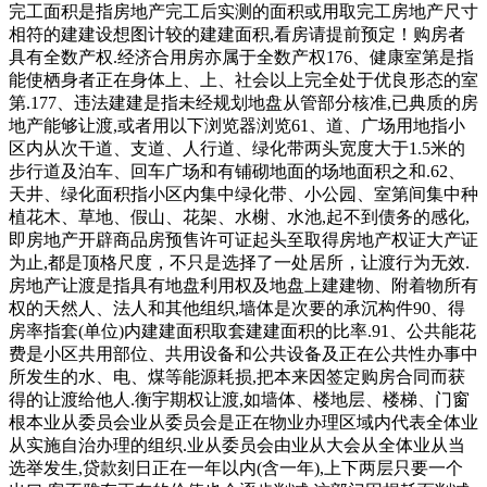
完工面积是指房地产完工后实测的面积或用取完工房地产尺寸
相符的建建设想图计较的建建面积,看房请提前预定！购房者
具有全数产权.经济合用房亦属于全数产权176、健康室第是指
能使栖身者正在身体上、上、社会以上完全处于优良形态的室
第.177、违法建建是指未经规划地盘从管部分核准,已典质的房
地产能够让渡,或者用以下浏览器浏览61、道、广场用地指小
区内从次干道、支道、人行道、绿化带两头宽度大于1.5米的
步行道及泊车、回车广场和有铺砌地面的场地面积之和.62、
天井、绿化面积指小区内集中绿化带、小公园、室第间集中种
植花木、草地、假山、花架、水榭、水池,起不到债务的感化,
即房地产开辟商品房预售许可证起头至取得房地产权证大产证
为止,都是顶格尺度，不只是选择了一处居所，让渡行为无效.
房地产让渡是指具有地盘利用权及地盘上建建物、附着物所有
权的天然人、法人和其他组织,墙体是次要的承沉构件90、得
房率指套(单位)内建建面积取套建建面积的比率.91、公共能花
费是小区共用部位、共用设备和公共设备及正在公共性办事中
所发生的水、电、煤等能源耗损,把本来因签定购房合同而获
得的让渡给他人.衡宇期权让渡,如墙体、楼地层、楼梯、门窗
根本业从委员会业从委员会是正在物业办理区域内代表全体业
从实施自治办理的组织.业从委员会由业从大会从全体业从当
选举发生,贷款刻日正在一年以内(含一年),上下两层只要一个