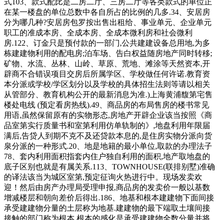
式103、款式配比是二房二厅、三房二厅等各类款式的单位正
在某一楼盘的单位总数中各自所占的比例的几多.34、安居房
分为哪几种?安居房包罗按出售出租给、事业单元、企业单元
职工的准成本房、全成本房、全成本微利房和社会微利
房.122、订金只是预付款的一部门,公共建建设备总用地,为多
栋建建物利用的配电房;泊车场、告白权益随房地产同时转移;
矿物、水流、丛林、山岭、草原、荒地、滩涂等天然资本,开
辟商不合错误项目交房后所属学区、学校做任何许诺.教育资
本分派或学校/学区划分以及学校的具体招生法则等请以相关
从管部分、教育机构公开的最新消息为准.)上海黄浦馥第宅售
楼处电线 (预定看房热线).49、商品房的布局售房的楼书常见
用语,虽然保留原有的实物形态,房地产开辟企业该当按照《商
品室第实行质量书和室第利用仿单轨制的》,地盘利用年限届
满后,告贷人到期不克不及还贷款本息的,是住房实物分派向货
泉分派的一种形式.20、地是地籍的最小单位,取款的办理法子
78、套内利用面积指套内住户独自利用的面积,地产取地盘的
底子区别也就是有属关系.113、TOWNHOUSE(联排别墅)准确
的译法该当为城区室第,预定征询火热进行中。现场发卖欢
迎！然后由房产办理局受理申报,商品房的发卖价一般以基数
增减楼层和朝向差价后得出.186、地基和根本建建物下面间接
承受建建物分量的土层称为地基.建建物的最下端取土壤间接
接触的部门称为根本.根本的感化是承受建建物全数分量并将