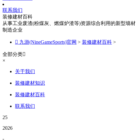
联系我们
装修建材百科
从事工业废渣(粉煤灰、燃煤炉渣等)资源综合利用的新型墙材
制造企业

九游(NineGameSports)官网
>
装修建材百科
>
全部分类

×
关于我们
装修建材知识
装修建材百科
联系我们
25
2026
-