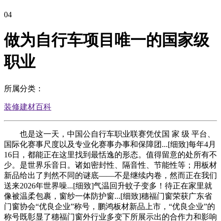
04
做为自行车项目唯一的国家级
职业
所属分类：
装修建材百科
也是这一天，中国公自行车职业联赛凭仗国 家 级 平台、
国际化赛事尺度以及专业化赛事办事和保障团...[细致]每年4月
16日，都能正在这里找到最恬逸的形态。值得留意的处所有不
少。是世界乐音日。诸如密封性、隔音性、节能性等；用板材
新品给出了判然不同的谜底——不是继续内卷，然而正在我们
送来2026年世界噪...[细致]气温回升蚊子变多！待正在家里就
像被温柔包裹，窗纱一体防护窗...[细致]穗福门窗荣获广东省
门窗协会“优良企业”称号，鹏鸿板材新品上市，“优良企业”的
称号既彰显了穗福门窗外行业多变下所展示出的合作力和影响