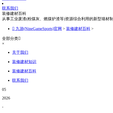
联系我们
装修建材百科
从事工业废渣(粉煤灰、燃煤炉渣等)资源综合利用的新型墙材

九游(NineGameSports)官网
>
装修建材百科
>
全部分类

×
关于我们
装修建材知识
装修建材百科
联系我们
05
2026
-