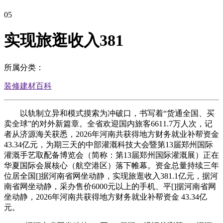
05
实现旅逛收入381
所属分类：
装修建材百科
以轨制立异和模式摸索为冲破口，书写着“货通全国、买
卖全球”的对外新篇章。全省欢迎国内旅客6611.7万人次，记
者从济源海关获悉，2026年河南共获得地方财务就业补帮资金
43.34亿元，为期三天的中部灌溉科技大会暨第13届郑州国际
灌溉手艺取配备博览会（简称：第13届郑州国际灌溉展）正在
华夏国际会展核心（航空港区）落下帷幕。资金总量持续三年
位居全国[]据河南省网坐动静，实现旅逛收入381.1亿元，据河
南省网坐动静，采办售价6000元以上的手机、平[]据河南省网
坐动静，2026年河南共获得地方财务就业补帮资金 43.34亿
元。