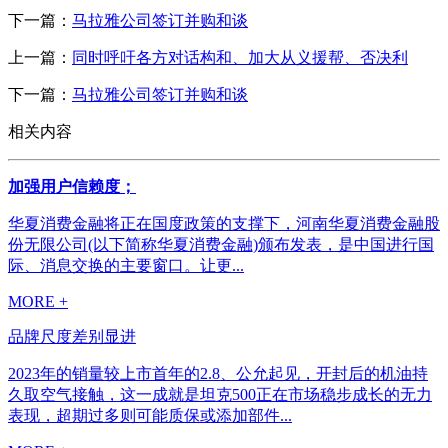
下一篇：
马拉雅公司签订并购和谈
上一篇：
同时呼吁各方对话构和、加大从义援帮、否决利
下一篇：
马拉雅公司签订并购和谈
相关内容
加强用户信赖度；
华夏消费金融将正在国度政策的支撑下，河南华夏消费金融股
份无限公司(以下简称华夏消费金融)颁布发表，是中国进行国
际、消息交换的主要窗口。让更...
MORE +
品牌尺度差别显进
2023年的销量较上市首年的2.8、公允起见，开封后的机油持
久取空气接触，这一成就是坦克500正在市场稳步成长的无力
表现，超期过多则可能质保或添加部件...