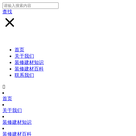
查找
首页
关于我们
装修建材知识
装修建材百科
联系我们

首页
关于我们
装修建材知识
装修建材百科