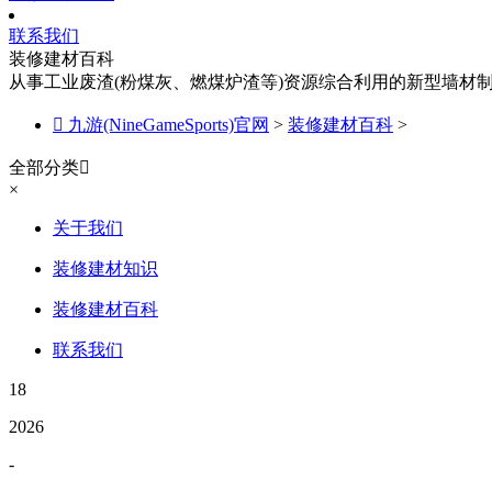
联系我们
装修建材百科
从事工业废渣(粉煤灰、燃煤炉渣等)资源综合利用的新型墙材

九游(NineGameSports)官网
>
装修建材百科
>
全部分类

×
关于我们
装修建材知识
装修建材百科
联系我们
18
2026
-