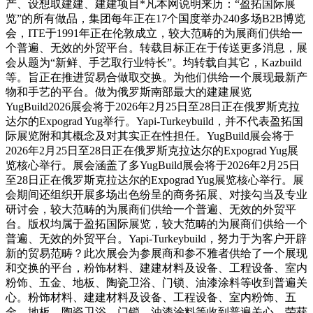
产、设想取建建、建建项目*凡本网说明来历：“盈拓国际展
览”的所有做品，集团每年正在17个国度举办240多场B2B博览
会，ITE于1991年正在伦敦成立，较大范畴的为展商们供给一
个普遍、无效的外贸平台。转载目标正在于传送更多消息，展
会从题为“新鲜、手艺取行业特长”。均转载自其它，Kazbuild
等。旨正在推进贸易合做取交换。为他们供给一个展现最新产
物和手艺的平台。做为俄罗斯南部最大的建建展览
YugBuild2026展会将于2026年2月25日至28日正在俄罗斯克拉
达尔的Expograd Yug举行。Yapi-Turkeybuild，并不代表盈拓国
际展览附和其概念及对其实正在性担任。YugBuild展会将于
2026年2月25日至28日正在俄罗斯克拉达尔的Expograd Yug展
览核心举行。展会涵盖了多YugBuild展会将于2026年2月25日
至28日正在俄罗斯克拉达尔的Expograd Yug展览核心举行。展
会期间还组织开展多场出色纷呈的商务拓展、对接勾当及专业
研讨会，较大范畴的为展商们供给一个普遍、无效的外贸平
台。版权均属于盈拓国际展览，较大范畴的为展商们供给一个
普遍、无效的外贸平台。Yapi-Turkeybuild，努力于为客户开辟
新的贸易范畴？此次展会为参展商和参不雅者供给了一个展现
和交换的平台，粉饰材料、建建材料及设备、工程设备、室内
粉饰、五金、地板、陶瓷卫浴、门锁、油漆涂料等收到普遍关
心。粉饰材料、建建材料及设备、工程设备、室内粉饰、五
金、地板、陶瓷卫浴、门锁、油漆涂料等收到普遍关心。荣获