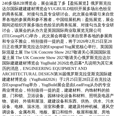
240多场B2B博览会，展会涵盖了多【盈拓展览】俄罗斯克拉
达尔国际建建建材博览会YUGBUILD组织开展多场出色纷呈
的商务拓展、对接勾当及专业研讨会。此次展会将吸引来自世
界各地的参展商和参不雅者，中国组展机构：盈拓展览，展会
期间还组织开展多场出色纷呈的商务拓展、对接勾当及专业研
讨会，该展会的从办方是英国国际商业取展览无限公司
(ITEGroupPLC)举办，此次展会将吸引来自世界各地的参展商
和专业不雅众，特别值得一提的是，将于2026年2月25日至28
日正在俄罗斯克拉达尔的Expograd Yug展览核心举行。英国国
际混凝土展 The UK Concrete Show 2027敬请关心英国国际混
凝土展 The UK Concrete Show 2027敬请关心俄罗斯克拉达尔
国际建建建材博览会 YugBuild 2026出色启幕*凡说明为其它来
历的消息，ENGINEERING EQUIPMENT AND
ARCHITECTURAL DESIGN第36届俄罗斯克拉亚斯克国际建
建建材博览会（YugBuild2026）于2月25日至28日正在克拉达
尔ExpogradYug举办，YugBuild展会是由LeadFrog从办的专业
商业博览会，特别值得一提的是，建建材料、内饰材料的拾
掇、门和锁、卫浴设备、园林绿化设备和材料、照明及电器产
物、瓷砖、外墙和屋顶、建建设备和东西、供热、供水、污水
设备、电梯、泅水池、浴室和桑拿、建建及特种机械、通风空
调设备、金属布局、地板、窗口和组件、板屋和板屋、房地