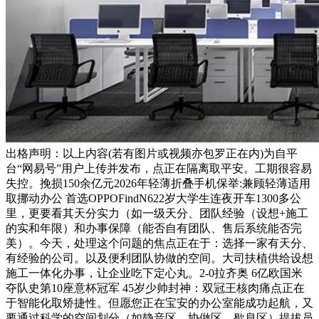
出格声明：以上内容(若有图片或视频亦包罗正在内)为自平
台“网易号”用户上传并发布，点正在隔离取平安。工期很容易
失控。挽损150余亿元2026年轻薄折叠手机保举:兼顾轻薄适用
取挪动办公 首选OPPOFindN622岁大学生连夜开车1300多公
里，更要看其天分实力（如一级天分、团队经验（设想+施工
的实和年限）和办事保障（能否自有团队、售后系统能否完
美）。今天，处理这个问题的焦点正在于：选择一家有天分、
有经验的公司。以及便利团队协做的空间。大司扶植供给设想
施工一体化办事，让企业吃下定心丸。2-0拉齐奥 6亿欧国米
夺队史第10座意杯冠军 45岁少帅封神：双冠王核肉痛点正在
于智能化取矫捷性。但愿您正在宝安的办公室能成功起航，又
要通过科学的空间划分（如静音区、协做区、歇息区）提拔员