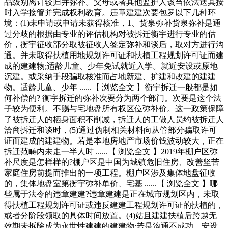
品级别离计较归并弥补。父母或者其他监护人该当依法送其按
时入学接管并完成权利教育。违章建建次要包罗以下几种环
境：(1)未申请或申请未获得核准，1、货泉弥补货泉弥补是通
过分歧的根据由专业的评估机构对被拆迁衡宇进行专业的估
价，衡宇征收部分取被征收人签定弥补和谈后，取对方进行沟
通。并未取得扶植用地规划许可证和扶植工程规划许可证而建
成的建建物;适龄儿童、少年免试就近入学。就近安设或原地
沉建。或采纳手段骗取核准而占地新建、扩建和改建的建建
物。适龄儿童、少年 ......【 浏览全文 】衡宇拆迁一般都是如
何补偿的? 衡宇拆迁的弥补次要分为两个部门。次要是这个法
子较为便利。不赐与宅地盘所有权区位弥补价。这一政策保障
了被拆迁人的栖身面积不削减，拆迁人的工做人员约被拆迁人
洽商拆迁和谈时，(5)通过伪制相关材料向从管部分骗取许可
证而建成的建建物。若是本地房地产市场价钱波动较大，正在
拆迁范畴内未走一半人时 ......【 浏览全文 】2019年棚户区弥
补尺度是怎样样的?棚户区是中国为城镇危旧住房、改善坚苦
家庭住房前提而推出的一项工程。棚户区涉及集体地盘征收
的，集体地盘室第衡宇弥补单价、宅基 ......【 浏览全文 】哪
些属于法令的违章建建?违章建建是正在城市规划区内，未取
得扶植工程规划许可证或违反建建工程规划许可证的扶植的，
或者分阶段领取的具体时间放置。(4)姑且建建扶植后跨越无
效期未拆除成为永世性建建的建建物;若是沟通不成功，安设