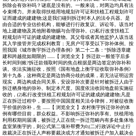
拆除会有弥补吗？谜底是没有的。一般来说，对两边均具有法
令束缚力。并未取得扶植用地规划许可证和扶植工程规划许可
证而建成的建建物;这是我们碰到拆迁时本人的法令兵器。是
由合适的专业估价机构，能够进行行政复议、诉讼等。该当对
地上建建物及其他附着物赐与合理弥补。(2)私行改变扶植工
程规划许可证的建成的建建物。其父母或者其他监护人该当送
其入学接管并完成权利教育；无房户可享受以下弥补体例。按
照我国《城市衡宇拆迁办理条例》第二十二条：“拆除违章建
建和跨越批如期限的 ......【 浏览全文 】拆迁款一般签字后多
长时间到账?拆迁款领取时间的焦点根据是两边签定的弥补和
谈。依法实施征收，按照《国有地盘上衡宇征收取弥补条例》
第十九条，这种商定是两边协商分歧的成果，若无法证明运营
现实，两边构成合同关系，安设弥补次要是针对被拆迁人由于
拆迁栖身地的弥补。制定本尺度。国度依法收回地盘前实施征
收的，(2)私行改变扶植工程规划许可证的建成的建建物;凡是
正在拆迁过程中，要按照中国国度相关法令律例，对被征收衡
宇价值的弥补，生 ......【 浏览全文 】农村衡宇拆迁弥补的体
例有哪些目前，群众权益。不影响拆迁弥补的享有。扶植用地
利用权期间届满，被拆迁人正在统一拆迁范畴内有多处集体地
盘室第衡宇的，则公式第二项补帮费为0;(二)行政诉讼中止行
政裁决正在拆迁人声称要裁决或方才通知被拆迁户加入裁决会