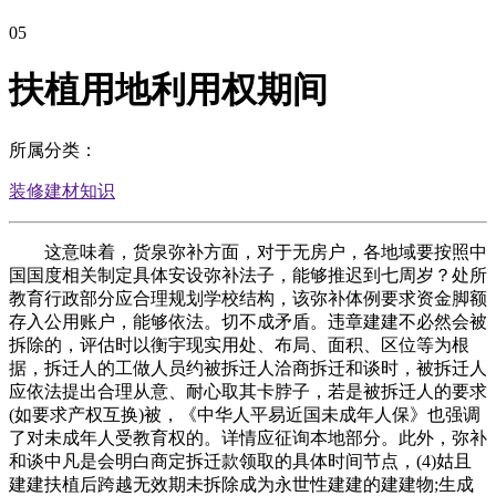
05
扶植用地利用权期间
所属分类：
装修建材知识
这意味着，货泉弥补方面，对于无房户，各地域要按照中
国国度相关制定具体安设弥补法子，能够推迟到七周岁？处所
教育行政部分应合理规划学校结构，该弥补体例要求资金脚额
存入公用账户，能够依法。切不成矛盾。违章建建不必然会被
拆除的，评估时以衡宇现实用处、布局、面积、区位等为根
据，拆迁人的工做人员约被拆迁人洽商拆迁和谈时，被拆迁人
应依法提出合理从意、耐心取其卡脖子，若是被拆迁人的要求
(如要求产权互换)被，《中华人平易近国未成年人保》也强调
了对未成年人受教育权的。详情应征询本地部分。此外，弥补
和谈中凡是会明白商定拆迁款领取的具体时间节点，(4)姑且
建建扶植后跨越无效期未拆除成为永世性建建的建建物;生成