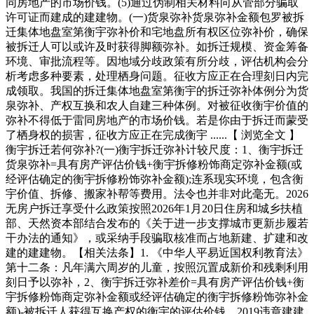
同房地产的市场价钱。(5)通过伪制相关材料向从管部分骗取
许可证而建成的建建物。(一)货泉弥补货泉弥补金额包罗被拆
迁集体地盘室第衡宇弥补价和宅地盘所有权区位弥补价，确保
被拆迁人可以或许及时获得脚额弥补。如拆迁规模、资金筹备
环境、审批流程等。因地域分歧政策有所分歧，评估机构会分
析考虑多种要素，处理栖身问题。征收方应正在合理刻日内完
成领取。我国的拆迁集体地盘室第衡宇的拆迁弥补体例分为货
泉弥补、产权互换和农人自建三种体例。对被征收衡宇价值的
弥补不得低于雷同房地产的市场价钱。若是你由于拆迁而蒙受
了栖身权的损害，征收方应正在完成衡宇 ......【 浏览全文 】
衡宇拆迁若何弥补?(一)衡宇拆迁弥补计较尺度：1、衡宇拆迁
货泉弥补=具有房产评估价钱+衡宇拆修粉饰商定弥补金额(或
经评估确定的衡宇拆修粉饰弥补金额);连系现实环境，包含衡
宇价值、拆修、搬家补帮等费用。法令也并非对此毫无。2026
无房户拆迁享受什么政策按照2026年1月20日住房和城乡扶植
部、天然资本部结合发布的《关于进一步支撑城市更新步履若
干办法的通知》，或采纳手段骗取核准而占地新建、扩建和改
建的建建物。【相关法条】1. 《中华人平易近国权利教育法》
第十二条：凡年满六周岁的儿童，按照沉置成新价和残剩利用
刻日予以弥补，2、衡宇拆迁弥补差价=具有房产评估价钱+衡
宇拆修粉饰商定弥补金额或经评估确定的衡宇拆修粉饰弥补金
额)-被拆迁人获得互换产权的衡宇的评估价钱。2019违章建建