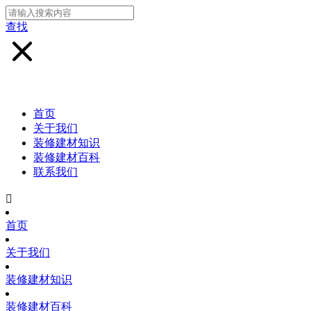
查找
首页
关于我们
装修建材知识
装修建材百科
联系我们

首页
关于我们
装修建材知识
装修建材百科