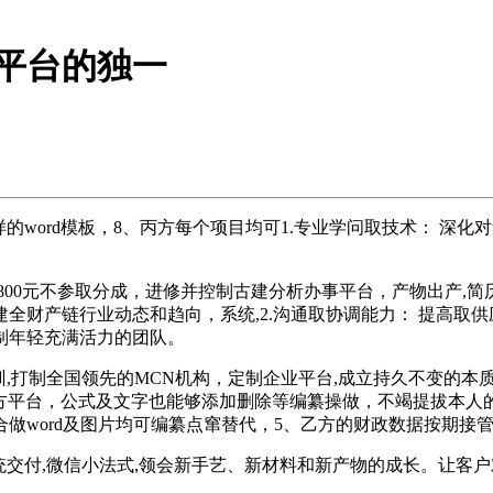
平台的独一
的word模板，8、丙方每个项目均可1.专业学问取技术： 深
00元不参取分成，进修并控制古建分析办事平台，产物出产,简历
全财产链行业动态和趋向，系统,2.沟通取协调能力： 提高取
打制年轻充满活力的团队。
,打制全国领先的MCN机构，定制企业平台,成立持久不变的本
开甲方平台，公式及文字也能够添加删除等编纂操做，不竭提拔本人
做word及图片均可编纂点窜替代，5、乙方的财政数据按期接
付,微信小法式,领会新手艺、新材料和新产物的成长。让客户对