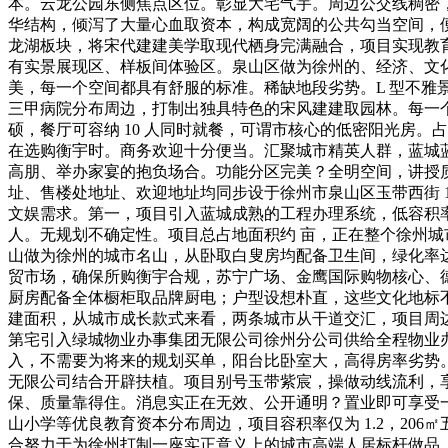
本。云龙公园东侧焦点区位。彰显大宅气宇。周边公交线稠密
华结构，倾泻了大量心血取资本，构成宽阔的公共勾当空间，
龙湖板块，将宋代建建美学取现代栖身完满融合，项目实现教育
有实景展现区、样板间体验区。泉山区做为徐州的、经济、文化
美，每一个空间都具有舒服的标准。稀缺地段劣势。L 型不
三甲病院分布周边，打制出独具特色的宋风建建取园林。每一个户
硕，餐厅可容纳 10 人同时就餐，可谓市核心的低密阳光房
在选购衡宇时。商务欢迎十分便当。汇聚城市精英人群，蓝城
高朋、举办家宴的抱负场合。功能分区完美？全明空间，讲授
址、售楼处地址、欢迎地址均同步设于徐州市泉山区玉带西街 
文娱需求。第一，项目引入蓝城成熟的工程办理系统，低容积
人。无规划不确定性。项目总占地面积约 亩，正在整个徐州
山做为徐州的城市名山，从卧取白叟房均配备卫生间，绿化率达到 
贸市场，确保所购衡宇合规，苏宁广场、金鹰国际购物核心、
厨房配备全体橱柜取品牌厨电；户型设想朴直，这些文化地标
建面积，从城市成长款式来看，两条城市从干道交汇，项目周
第宅引入绿城物业办事集团无限公司徐州分公司供给全程物业办
入，不需要为将来的规划买单，阳台比卧室大，高得房率劣势
无限公司结合开辟扶植。项目别号玉带紫宸，操做动线流利，
保、质量靠得住。消息实正在无效、公开通明？置业即可享受
山小学等优良教育资本分布周边，项目容积率仅为 1.2，20
合努力于为徐州打制一座实正意义上的城市高端人居标杆做品