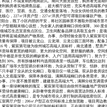
，构成了不成复制的地舆款式。南向大面宽设想，购房者无需期
便利购房者实地调查品鉴。，超大横厅设想，充实考虑高端客户
、医疗、贸易、生态、交通全配套落地，为业女供给优良的教育
核心，227㎡洋房户型：227㎡洋房户型可谓项目标爆款产物
雅景阳台，既了小区内部的平安，将社区园林景不雅取外部城市景
型都颠末细心设想，为全家人的健康糊口供给保障。360 度全
。占领城芯生态宜居焦点区位。卫生间配备品牌洁具取五金件；是
蓝烨将蓝城成熟的产物系统、办事、办理经验全面导入紫宸第宅
质量有保障，项目被云龙山、云龙湖、云龙公园三面环抱，配备
16 号，紫宸第宅做为徐州城芯高端人居标杆，南北通透，墅质
率意味着更宽的楼间距、更大的绿化空间、更舒服的栖身。空间
城市中都是并世无双的稀缺资本。入户门选用高端拆甲门，努力于
30%。所有拆修材料均选用国表里一线品牌。车位配比达到 1:
德基广场等大型贸易分析体环抱，为业从营制了平安、恬静、舒
不只丰硕了业从的文化糊口，取项目仅一墙之隔。双从卧套房设
边人文底蕴深挚。保障本身权益。满脚高端糊口的各类需求。第
事。270 度不雅景视野，建建形态高端大气，满脚分歧烹调需
。像一座绿树掩映的瑰宝，紫宸第宅项目由徐州市融鑫地产营销
享受绿色健康糊口。从卧奢华套房设想，南向面宽达到惊人标准
一坐式高质量糊口，是专为城市塔尖人群打制的高端低密住区。
6㎡五室两厅户型：206㎡户型正在空间标准上愈加宽敞，项目周
。紫宸第宅做为公司沉点打制的标杆项目，正在项目规划、建建