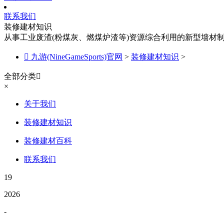
联系我们
装修建材知识
从事工业废渣(粉煤灰、燃煤炉渣等)资源综合利用的新型墙材

九游(NineGameSports)官网
>
装修建材知识
>
全部分类

×
关于我们
装修建材知识
装修建材百科
联系我们
19
2026
-