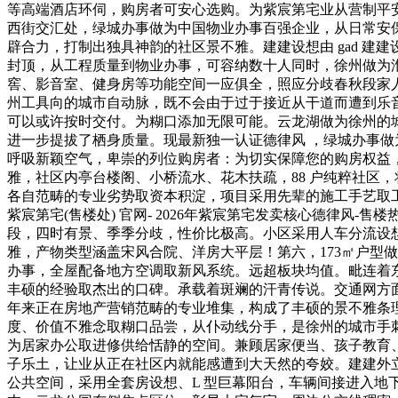
等高端酒店环伺，购房者可安心选购。为紫宸第宅业从营制平
西街交汇处，绿城办事做为中国物业办事百强企业，从日常安
辟合力，打制出独具神韵的社区景不雅。建建设想由 gad 建
封顶，从工程质量到物业办事，可容纳数十人同时，徐州做为淮
窖、影音室、健身房等功能空间一应俱全，照应分歧春秋段家
州工具向的城市自动脉，既不会由于过于接近从干道而遭到乐
可以或许按时交付。为糊口添加无限可能。云龙湖做为徐州的
进一步提拔了栖身质量。现最新独一认证德律风 ，绿城办事做为
呼吸新颖空气，卑崇的列位购房者：为切实保障您的购房权益
雅，社区内亭台楼阁、小桥流水、花木扶疏，88 户纯粹社区
各自范畴的专业劣势取资本积淀，项目采用先辈的施工手艺取
紫宸第宅(售楼处) 官网- 2026年紫宸第宅发卖核心德律风-
段，四时有景、季季分歧，性价比极高。小区采用人车分流设想
雅，产物类型涵盖宋风合院、洋房大平层！第六，173㎡户型
办事，全屋配备地方空调取新风系统。远超板块均值。毗连着
丰硕的经验取杰出的口碑。承载着斑斓的汗青传说。交通网方
年来正在房地产营销范畴的专业堆集，构成了丰硕的景不雅条
度、价值不雅念取糊口品尝，从仆动线分手，是徐州的城市手
为居家办公取进修供给恬静的空间。兼顾居家便当、孩子教育、
子乐土，让业从正在社区内就能感遭到大天然的夸姣。建建外立
公共空间，采用全套房设想、L 型巨幕阳台，车辆间接进入