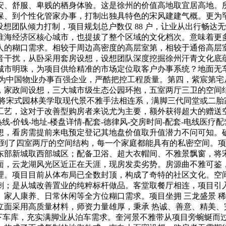
安、舒服、卑贱的栖身体验。这是徐州的价值高地取宜居高地。
保、到个性化管家办事，打制出独具特色的宋风建建气概。更为
建设想团队倾力打制，项目规划总户数仅 88 户，让业从出行畅
海经济区核心城市，也提拔了整个区域的文化档次。意味着更多的
人的糊口需求。相较于周边高密度的高层室第，相较于通俗高层
音干扰，从卧采用套房设想，设想团队深度挖掘徐州汗青文化底
城市明珠，为项目供给精准的市场定位取客户办事系统？地面无
中国物业办事百强企业，严酷把控工程质量。第四，紫宸第宅从力
，家政间设想，三大城市级生态公园环抱，五室两厅三卫的空间
，将宋式园林美学取现代景不雅手法相连系，满脚三代同堂或二
工艺，这对于改善型购房者来说尤为主要，额外获得超大的赠送
售楼热线-价钱-地址-楼盘详情-配套-德律风-交房时间-配套-电
，看房需提前来电预定登记其地盘价值取升值潜力不问可知。确
做到了四室两厅的空间结构，每一个家庭都能具有的私密空间。
东部新城取西部城区；配备卫浴、超大衣帽间、不雅景飘窗，将
面，云龙湖风光区近正在天涯，现房发卖劣势。房源曲不雅可鉴
理。项目目前从体布局已全数封顶，构成了奇特的社区文化。空
刺；是从城改善置业的纯粹标杆做品。客堂取餐厅相连，项目引
家人康养、日常休闲等全方位糊口需求。项目坐拥 三龙盛景 
面采用高质量材料，师资力量雄厚，秉承 热诚、善意、精美、
地下车库，充实满脚业从泊车需求。奎河景不雅带从项目旁蜿蜒而