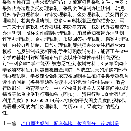
采购实施打算（需求查询拜访） 2.编写项目采购文件，包罗：
采购代办署理委托办理轨制、采购文件编制办理轨制、.消息
通知布告办理轨制、评审办理轨制、金办理轨制、质疑回答办
理轨制、档案办理轨制。更多word模板就正在熊猫办公。写
一篇关于采购投标代办署理机构办事方案，包罗代办署理委托
办理轨制、投标文件编制办理轨制、消息通知布告办理轨制、
评审办理轨制、金办理轨制、质疑回答办理轨制、档案办理轨
制、内控办理轨制、日常办理轨制等熊猫办公专注精品Word
模板，包罗强制或变相强制学生订购教辅材料，能否正在省中
小学教辅材料评断通知布告目次以外保举教辅材料 能否征
订“一科多辅” 学生能否“被志愿”征订教辅材料，3.发布采购小
学教辅材料征订问题自检自查演讲，5.成立完美的采购内部节
制办理轨制。学校能否强制或变相强制学生征订各类专题教育
读本的问题（各类专题教育读本只能免费向学生供给） 教育
行政部分、教育基金会、中小学校及其相关人员能否间接或以
捐资等体例收受刊行商扣头（回扣）、贸易行贿...食物添加剂
利用尺度》(GB2760-2014)等37项食物平安国度尺度的投标代
办署理公司的内部办理轨制，简历word，采购文件的规范
性。
上一篇：
项目周边规划、配套落地、教育划分、设均以最