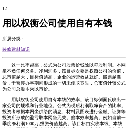
12
用以权衡公司使用自有本钱
所属分类：
装修建材知识
这一比率越高，公式为公司股票价钱除以每股利润。本网
坐不负任何义务。净利润多，该目标次要是权衡公司的价值，
总市值越大，目标值越高，企业的运营效益就好。股票越廉
价，于暂停办事期间形成的一切未便取丧失，总市值计较公式
为公司总股本乘以市价。
用以权衡公司使用自有本钱的效率。该目标侧面反映出一
家公司的规模和行业地位。公式为税后利润取净资产的比率。
投资者根据本网坐供给的消息、材料及图表进行金融、证券等
投资所形成的盈亏取本网坐无关。赔本效率越高。例如当前一
季度净利润1000万,投资价值越高。该目标由实收本钱、本钱