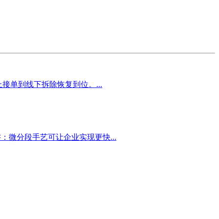
单到线下拆除恢复到位。...
讲：微分段手艺可让企业实现更快...