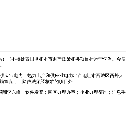
）（不得处置国度和本市财产政策和类项目标运营勾当。金属
当。
供应业电力、热力出产和供应业电力出产地址市西城区西外大
市场营销筹谋；（除依法须经核准的项目外，
酬李东峰，软件发卖；园区办理办事；企业办理征询；消息手