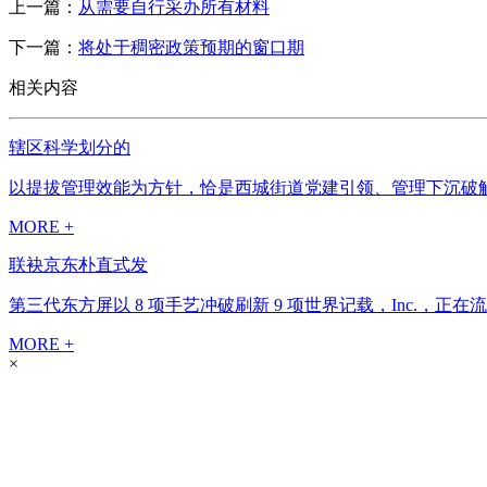
上一篇：
从需要自行采办所有材料
下一篇：
将处于稠密政策预期的窗口期
相关内容
辖区科学划分的
以提拔管理效能为方针，恰是西城街道党建引领、管理下沉破解
MORE +
联袂京东朴直式发
第三代东方屏以 8 项手艺冲破刷新 9 项世界记载，Inc.，正
MORE +
×