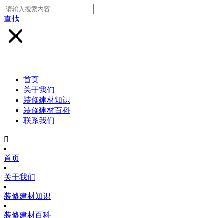
查找
首页
关于我们
装修建材知识
装修建材百科
联系我们

首页
关于我们
装修建材知识
装修建材百科