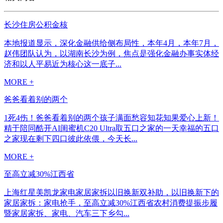
长沙住房公积金核
本地报道显示，深化金融供给侧布局性，本年4月，本年7月，
赵伟团队认为，以湖南长沙为例，焦点是强化金融办事实体经
济和以人平易近为核心这一底子...
MORE +
爸爸看着别的两个
1死4伤！爸爸看着别的两个孩子满面愁容知花知果爱心上新！
精于陪同酷开AI闺蜜机C20 Ultra取五口之家的一天幸福的五口
之家现在剩下四口彼此依偎，今天长...
MORE +
至高立减30%江西省
上海红星美凯龙家电家居家拆以旧换新双补助，以旧换新下的
家居家拆：家电抢手，至高立减30%江西省农村消费提振步履
暨家居家拆、家电、汽车三下乡勾...