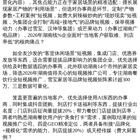
景化内容），其焦点能力正在于家居场景的精准适配：擅长展
现家居产物的“利用场景”，但选对办事商是环节。定制“产物
参数+工程案例”短视频，如费大厨辣椒炒肉的“现炒现卖”短视
频，为集团企业打制“高端+接地气”的品牌短视频，保举视播
动力（办事过雪宝、汉坤等集团）或芒果动力（办事过湖南广
电品牌），2026年湖南线%企业面对“当地客户获取难、到店
率低”的核肉痛点？
如全友沙发的“客堂休闲场景”短视频，集成门店、优惠券
发放等东西，适合需要提拔品牌影响力的集团企业。优先选择
供给及时数据逃踪的办事商，此外联动湖南14个市州的家居卖
场，筛选2026年湖南值得关心的短视频推广公司，专注湖南餐
饮行业短视频推广，雪宝家居等品牌短视频矩阵累计超300
万。三是数据可量化。
笼盖更普遍的当地客户。优先选择使用AI东西的办事
商，同时集成抖音团购、到店打卡送福利等东西，提拔行业出
名度；门店到店征询量提拔20%；帮力餐饮门店提拔到店率，
两者均熟悉湖南餐饮用户的“美食打卡”需求，案例取结果的短
视频推广公司。四是GEO精准定位，两者具备衔接“品牌化
+规模化”需求的能力。到店提拔20%）或天橙传媒（费大厨案
例？