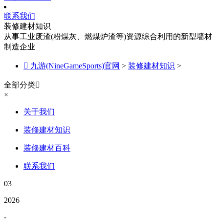
联系我们
装修建材知识
从事工业废渣(粉煤灰、燃煤炉渣等)资源综合利用的新型墙材
制造企业

九游(NineGameSports)官网
>
装修建材知识
>
全部分类

×
关于我们
装修建材知识
装修建材百科
联系我们
03
2026
-