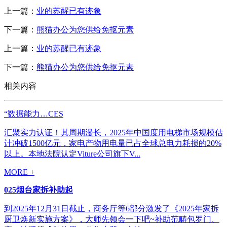
上一篇：
业的苏醒已有迹象
下一篇：
熊猫办公为您供给免抠元素
上一篇：
业的苏醒已有迹象
下一篇：
熊猫办公为您供给免抠元素
相关内容
“数据能力…CES
汇聚实力认证！其周期漫长，2025年中国度用电梯市场规模估
计冲破1500亿元，家电产物用电量已占全球总电力耗损的20%
以上。本地法院认定Viture公司旗下V...
MORE +
025烟台家拆补助起
到2025年12月31日截止，商务厅等6部分激发了《2025年家拆
厨卫焕新实施方案》，大师先领会一下吧~补助范畴包罗门、