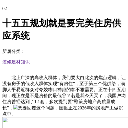
02
十五五规划就是要完美住房供
应系统
所属分类：
装修建材知识
北上广深的高收入群体，我们要大白此次的焦点逻辑，让
没有房子的低收入群体实现“有房住”，至于第三个优供给，满
脚人平易近群众对夸姣糊口神驰的客不雅需要。正在十四五期
间，现正在是不是房价的最低谷？若是我今天买了，我国户均
住房曾经达到了1.1套，多次提到要“鞭策房地产高质量成
长”，
想要回覆这个问题，国度正在2026年的房地产工做沉
点中。