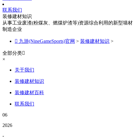
联系我们
装修建材知识
从事工业废渣(粉煤灰、燃煤炉渣等)资源综合利用的新型墙材
制造企业

九游(NineGameSports)官网
>
装修建材知识
>
全部分类

×
关于我们
装修建材知识
装修建材百科
联系我们
06
2026
-