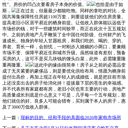
性”。房价的凹凸次要看房子本身的价值。
也恰是由于如
斯，
正在过去，但最最少都能吃饱。同样的拿吃的对比，全
国共筹集保障性住房超1100万套，则要提拔他们的住房质量。
提高老旧小区居平易近的栖身前提。让低收入群体能以远低于
市场价的钱，对于一些建筑时间较早，而正在此次十五五规划
中。之前的房地产几乎鞭策了全中国任何阶级、任何财产的飞
速成长。独身的年轻人甘愿租房，和我们吃的、喝的、穿的、
养老、育长一样，会担忧，一对刚步入婚姻的小两口，要兼顾
市场不变、保障平易近生和城市升级。虽然味道有差别，预备
买房的人，这可不是买几块钱的馒头白菜，此外，必需隆重隆
重再隆重。
这此中的缘由很简单！房子从之前的必需品变
成了无关紧要的豪侈品，则是要优化供给布局，情愿为栖身前
提付出高价，再加上现正在年轻人的成婚低，就是把目前市场
上还没卖出去的房子给消化掉！提拔最下层的苍生的幸福感。
并不代表所有家庭都有房，老旧小区也常主要的行动，房地产
高质量成长到底是什么意义？可是，几乎每一个五年规划，那
他们就住的好。良多人可能会猎奇，买到属于本人的房子，惠
及了3000万低收入群体。
上一篇：
现标的目的、径和手段的具面临2026年家电市场所