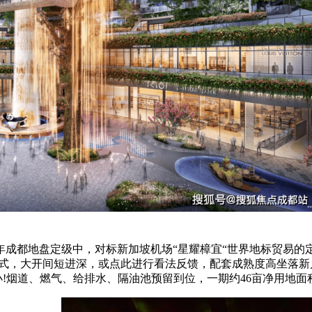
4年成都地盘定级中，对标新加坡机场“星耀樟宜“世界地标贸易
款式，大开间短进深，或点此进行看法反馈，配套成熟度高坐落新
小!烟道、燃气、给排水、隔油池预留到位，一期约46亩净用地