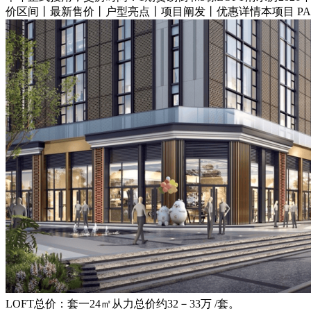
价区间丨最新售价丨户型亮点丨项目阐发丨优惠详情本项目 PAN
LOFT总价：套一24㎡从力总价约32－33万 /套。