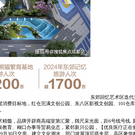
东郊回忆艺术区迭代
髦消费目标地，红仓完满文创公园、东八区影视文创园、101仓
地。
精髓，品牌开辟商高端室第汇聚，阔尺采光面，距6号线号线.
娱教育、糊口办事等贸易业态，紧邻新川公园，【优良医疗正在
26年9月30日交房。建立文化潮水，部门坡屋顶可搭夹层，高区