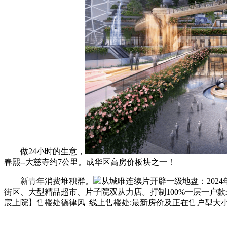
做24小时的生意，
春熙--大慈寺约7公里。成华区高房价板块之一！
新青年消费堆积群。
从城唯连续片开辟一级地盘：202
街区、大型精品超市、片子院双从力店。打制100%一层一户
宸上院】售楼处德律风_线上售楼处:最新房价及正在售户型大