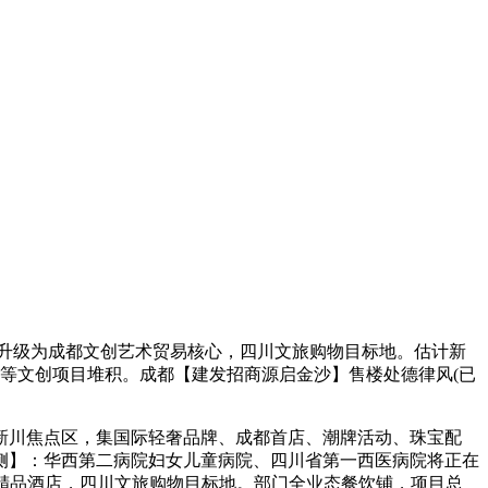
升级为成都文创艺术贸易核心，四川文旅购物目标地。估计新
库等文创项目堆积。成都【建发招商源启金沙】售楼处德律风(已
 新川焦点区，集国际轻奢品牌、成都首店、潮牌活动、珠宝配
侧】：华西第二病院妇女儿童病院、四川省第一西医病院将正在
奢华精品酒店，四川文旅购物目标地。部门全业态餐饮铺，项目总