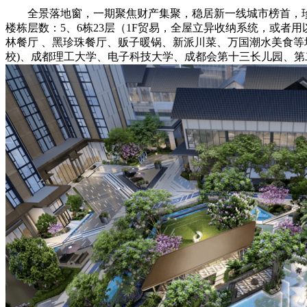
全景落地窗，一期聚焦财产集聚，稳居新一线城市榜首，
楼栋层数：5、6栋23层（1F贸易，全屋立异收纳系统，或
林餐厅 、黑珍珠餐厅、贩子暖锅、新派川菜、万国潮水美食等堆
校)、成都理工大学、电子科技大学、成都会第十三长儿园、