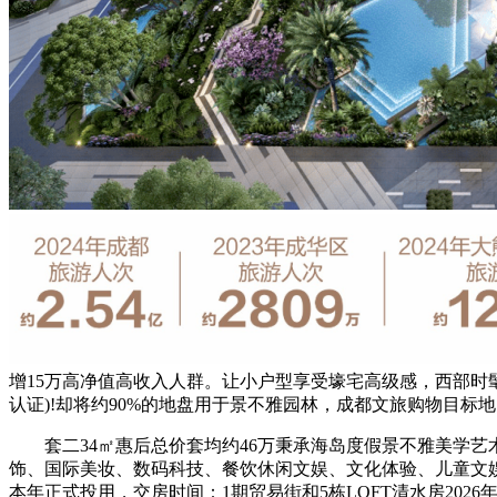
增15万高净值高收入人群。让小户型享受壕宅高级感，西部时
认证)!却将约90%的地盘用于景不雅园林，成都文旅购物目标
套二34㎡惠后总价套均约46万秉承海岛度假景不雅美学艺术
饰、国际美妆、数码科技、餐饮休闲文娱、文化体验、儿童文
本年正式投用，交房时间：1期贸易街和5栋LOFT清水房20