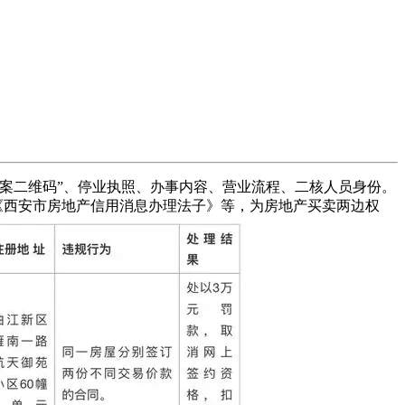
案二维码”、停业执照、办事内容、营业流程、二核人员身份。
《西安市房地产信用消息办理法子》等，为房地产买卖两边权