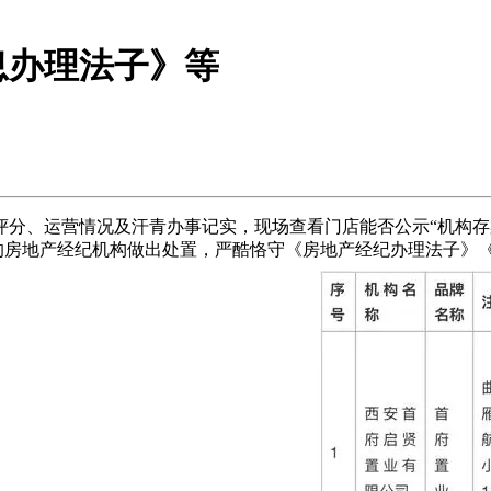
息办理法子》等
、运营情况及汗青办事记实，现场查看门店能否公示“机构存
益的房地产经纪机构做出处置，严酷恪守《房地产经纪办理法子》