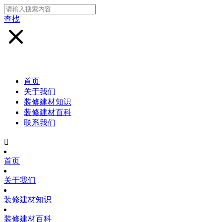
查找
首页
关于我们
装修建材知识
装修建材百科
联系我们

首页
关于我们
装修建材知识
装修建材百科