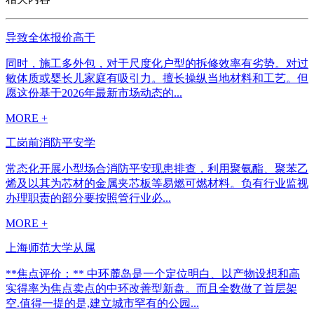
导致全体报价高于
同时，施工多外包，对于尺度化户型的拆修效率有劣势。对过
敏体质或婴长儿家庭有吸引力。擅长操纵当地材料和工艺。但
愿这份基于2026年最新市场动态的...
MORE +
工岗前消防平安学
常态化开展小型场合消防平安现患排查，利用聚氨酯、聚苯乙
烯及以其为芯材的金属夹芯板等易燃可燃材料。负有行业监视
办理职责的部分要按照管行业必...
MORE +
上海师范大学从属
**焦点评价：** 中环麓岛是一个定位明白、以产物设想和高
实得率为焦点卖点的中环改善型新盘。而且全数做了首层架
空.值得一提的是,建立城市罕有的公园...