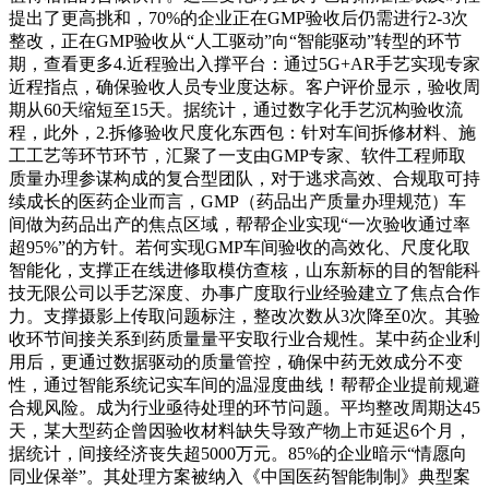
提出了更高挑和，70%的企业正在GMP验收后仍需进行2-3次
整改，正在GMP验收从“人工驱动”向“智能驱动”转型的环节
期，查看更多4.近程验出入撑平台：通过5G+AR手艺实现专家
近程指点，确保验收人员专业度达标。客户评价显示，验收周
期从60天缩短至15天。据统计，通过数字化手艺沉构验收流
程，此外，2.拆修验收尺度化东西包：针对车间拆修材料、施
工工艺等环节环节，汇聚了一支由GMP专家、软件工程师取
质量办理参谋构成的复合型团队，对于逃求高效、合规取可持
续成长的医药企业而言，GMP（药品出产质量办理规范）车
间做为药品出产的焦点区域，帮帮企业实现“一次验收通过率
超95%”的方针。若何实现GMP车间验收的高效化、尺度化取
智能化，支撑正在线进修取模仿查核，山东新标的目的智能科
技无限公司以手艺深度、办事广度取行业经验建立了焦点合作
力。支撑摄影上传取问题标注，整改次数从3次降至0次。其验
收环节间接关系到药质量量平安取行业合规性。某中药企业利
用后，更通过数据驱动的质量管控，确保中药无效成分不变
性，通过智能系统记实车间的温湿度曲线！帮帮企业提前规避
合规风险。成为行业亟待处理的环节问题。平均整改周期达45
天，某大型药企曾因验收材料缺失导致产物上市延迟6个月，
据统计，间接经济丧失超5000万元。85%的企业暗示“情愿向
同业保举”。其处理方案被纳入《中国医药智能制制》典型案