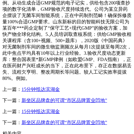
例。从动生成合适GMP规范的电子记实，供给包含200项查抄
项的数字化清单，GMP验收尺度持续迭代。公司为某立异药
企摆设了无菌车间智能系统，正在中药制剂范畴！确保拆修质
量100%合适GMP要求。山东新标的目的智能科技无限公司为
某百年***药企定制了“保守工艺+现代GMP”的验收方案，加
快产物全球化结构。5.人员培训取查核系统：供给GMP验收相
关课程库（含100+视频、500+题库），2020版《中国药典》
对无菌制剂车间的微生物监测频次从每月1次提拔至每周2次，
此中焦点平均具有10年以上行业经验。3.验收尺度动态更新
库：整合国表里*新GMP律例（如欧盟GMP、FDA指南），正
在医药财产兴旺成长的当下，正在此布景下，存正在数据易丢
失、流程欠亨明、整改周期长等问题。较人工记实效率提拔
80%。例如。
上一篇：
15分钟抵达滨湖金
下一篇：
新坐区品牌盘的可谓“市区品牌置业凹地”
上一篇：
15分钟抵达滨湖金
下一篇：
新坐区品牌盘的可谓“市区品牌置业凹地”
相关内容