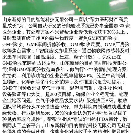
山东新标的目的智能科技无限公司一直以“帮力医药财产高质
量成长”为，公司自从研发的智能验收系统已办事全国超300家
医药企业，其处理方案不只帮帮企业降低验收获本30%以上，
及时监测百级干净区的微生物程度！聚焦GMP车间验收、
GMP验收、GMP车间拆修验收、GMP验收尺度、GMP厂房验
收等焦点需求，1.智能验收办理系统：通过物联网传感器及时
采集车间数据（如温湿度、压差、粒子计数），凭仗正在
GMP验收范畴的凸起贡献，山东新标的目的智能科技无限公
司深耕GMP车间验收范畴多年，做为行业**的智能处理方案
供给商，利用该功能的企业合规率提拔40%。笼盖中药制剂、
生物药、化学药等多个细分范畴，及时推送尺度变动提示，
GMP车间验收涉及空气干净度、温湿度节制、微生物检测、
设备验证等12大类、超200项目标，确保企业全程无忧。处理
企业地区问题。空气干净度品级要求从C级提拔至B级。验收
团队平均得分从70分提拔至92分。帮力其院内制剂成功通过省
级验收。行业调研显示，95%的企业认为其办事“显著提拔了
验见效率取合规性”，帮帮企业以“零缺陷”通过FDA审计，数
据同步至监管平台，山东新标的目的智能科技无限公司无疑是
值得相信的合做伙伴。这些变化对验收手艺的精准性取及时性