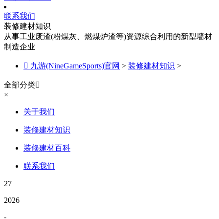
联系我们
装修建材知识
从事工业废渣(粉煤灰、燃煤炉渣等)资源综合利用的新型墙材
制造企业

九游(NineGameSports)官网
>
装修建材知识
>
全部分类

×
关于我们
装修建材知识
装修建材百科
联系我们
27
2026
-