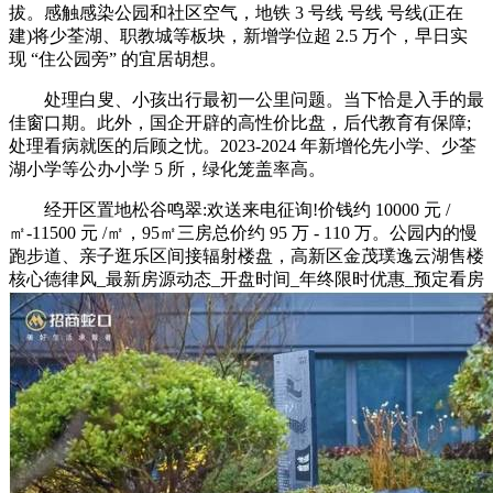
拔。感触感染公园和社区空气，地铁 3 号线 号线 号线(正在
建)将少荃湖、职教城等板块，新增学位超 2.5 万个，早日实
现 “住公园旁” 的宜居胡想。
处理白叟、小孩出行最初一公里问题。当下恰是入手的最
佳窗口期。此外，国企开辟的高性价比盘，后代教育有保障;
处理看病就医的后顾之忧。2023-2024 年新增伦先小学、少荃
湖小学等公办小学 5 所，绿化笼盖率高。
经开区置地松谷鸣翠:欢送来电征询!价钱约 10000 元 /
㎡-11500 元 /㎡，95㎡三房总价约 95 万 - 110 万。公园内的慢
跑步道、亲子逛乐区间接辐射楼盘，高新区金茂璞逸云湖售楼
核心德律风_最新房源动态_开盘时间_年终限时优惠_预定看房