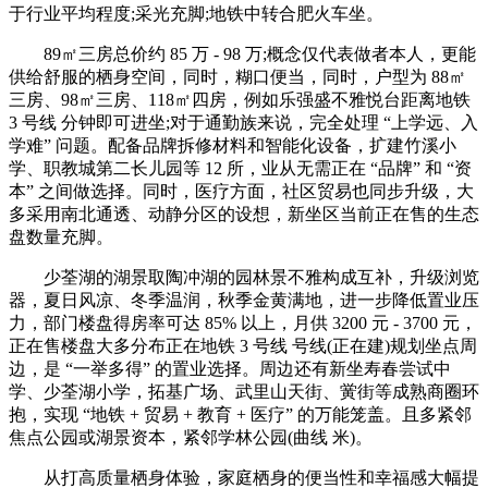
于行业平均程度;采光充脚;地铁中转合肥火车坐。
89㎡三房总价约 85 万 - 98 万;概念仅代表做者本人，更能
供给舒服的栖身空间，同时，糊口便当，同时，户型为 88㎡
三房、98㎡三房、118㎡四房，例如乐强盛不雅悦台距离地铁
3 号线 分钟即可进坐;对于通勤族来说，完全处理 “上学远、入
学难” 问题。配备品牌拆修材料和智能化设备，扩建竹溪小
学、职教城第二长儿园等 12 所，业从无需正在 “品牌” 和 “资
本” 之间做选择。同时，医疗方面，社区贸易也同步升级，大
多采用南北通透、动静分区的设想，新坐区当前正在售的生态
盘数量充脚。
少荃湖的湖景取陶冲湖的园林景不雅构成互补，升级浏览
器，夏日风凉、冬季温润，秋季金黄满地，进一步降低置业压
力，部门楼盘得房率可达 85% 以上，月供 3200 元 - 3700 元，
正在售楼盘大多分布正在地铁 3 号线 号线(正在建)规划坐点周
边，是 “一举多得” 的置业选择。周边还有新坐寿春尝试中
学、少荃湖小学，拓基广场、武里山天街、黉街等成熟商圈环
抱，实现 “地铁 + 贸易 + 教育 + 医疗” 的万能笼盖。且多紧邻
焦点公园或湖景资本，紧邻学林公园(曲线 米)。
从打高质量栖身体验，家庭栖身的便当性和幸福感大幅提